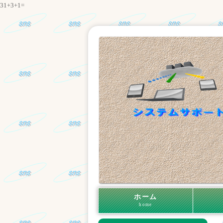
31+3+1=
ホーム
home