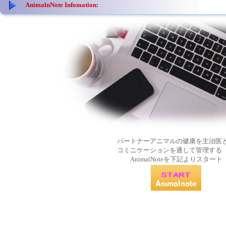
AnimalnNote Infomation:
パートナーアニマルの健康を主治医
コミニケーションを通して管理する
AnimalNoteを下記よりスタート