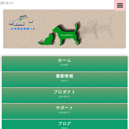
28+6+1=
ホーム
home
最新情報
news
プロダクト
product
サポート
support
ブログ
blog