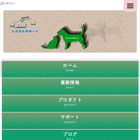
28+6+1=
ホーム
home
最新情報
news
プロダクト
product
サポート
support
ブログ
blog