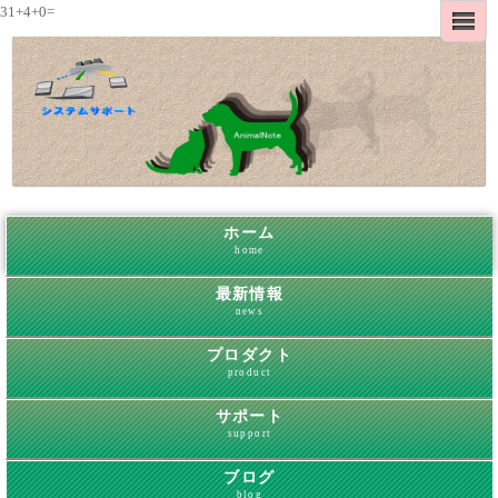
31+4+0=
ホーム
home
最新情報
news
プロダクト
product
サポート
support
ブログ
blog