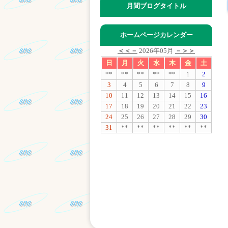
月間ブログタイトル
ホームページカレンダー
＜＜－
2026年05月
－＞＞
日
月
火
水
木
金
土
**
**
**
**
**
1
2
3
4
5
6
7
8
9
10
11
12
13
14
15
16
17
18
19
20
21
22
23
24
25
26
27
28
29
30
31
**
**
**
**
**
**