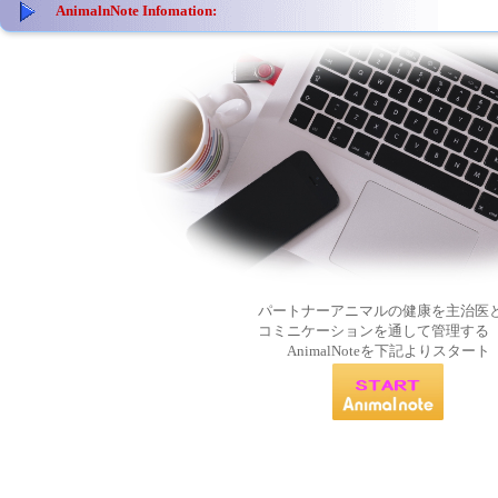
AnimalnNote Infomation:
パートナーアニマルの健康を主治医
コミニケーションを通して管理する
AnimalNoteを下記よりスタート