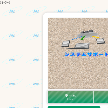
31+5+6=
ホーム
home