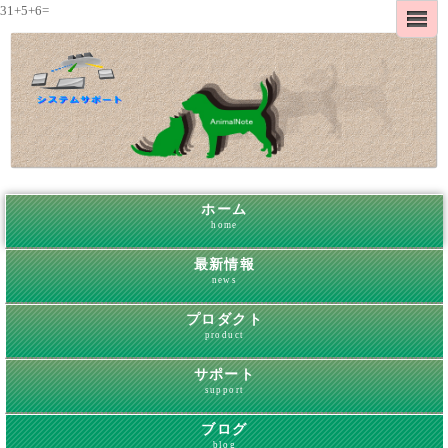
31+5+6=
ホーム
home
最新情報
news
プロダクト
product
サポート
support
ブログ
blog