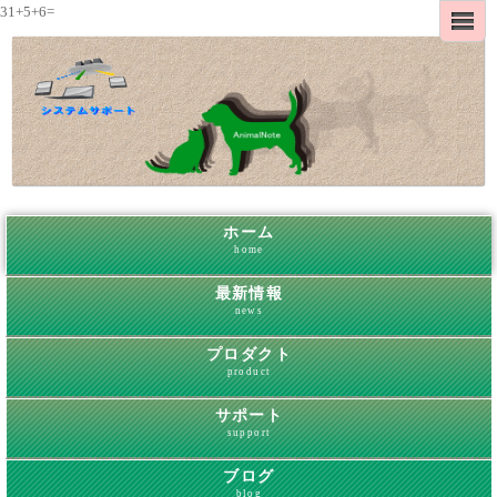
31+5+6=
ホーム
home
最新情報
news
プロダクト
product
サポート
support
ブログ
blog