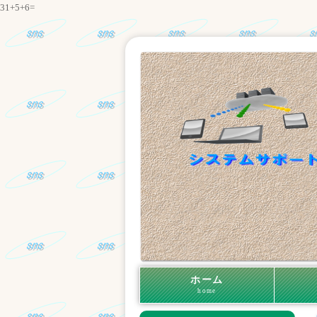
31+5+6=
ホーム
home