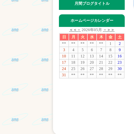
月間ブログタイトル
ホームページカレンダー
＜＜－
2026年05月
－＞＞
日
月
火
水
木
金
土
**
**
**
**
**
1
2
3
4
5
6
7
8
9
10
11
12
13
14
15
16
17
18
19
20
21
22
23
24
25
26
27
28
29
30
31
**
**
**
**
**
**