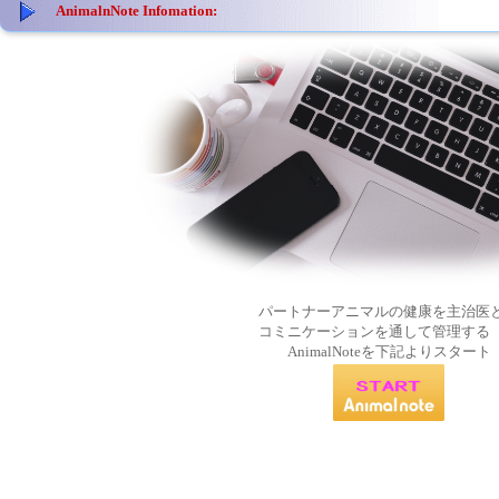
AnimalnNote Infomation:
パートナーアニマルの健康を主治医
コミニケーションを通して管理する
AnimalNoteを下記よりスタート