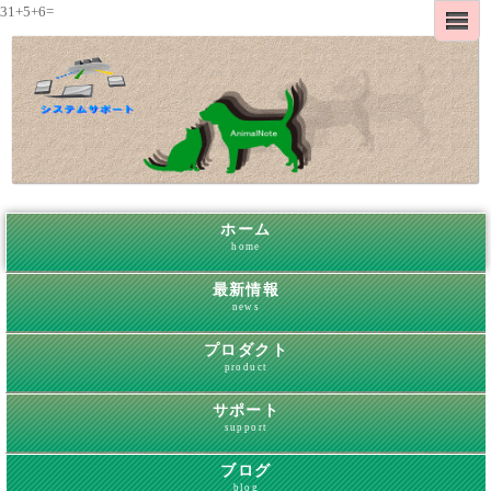
31+5+6=
ホーム
home
最新情報
news
プロダクト
product
サポート
support
ブログ
blog