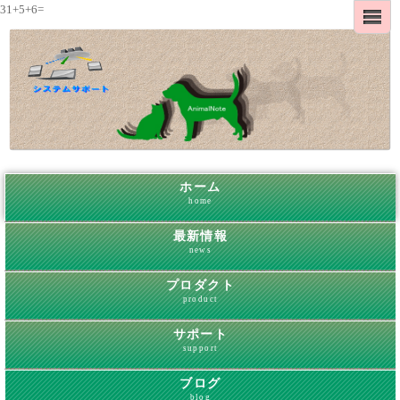
31+5+6=
ホーム
home
最新情報
news
プロダクト
product
サポート
support
ブログ
blog