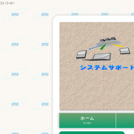
31+5+6=
ホーム
home