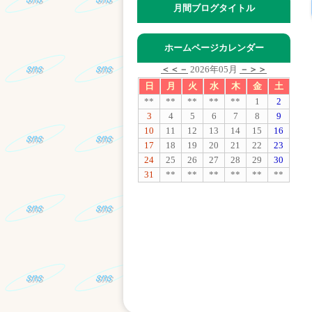
月間ブログタイトル
ホームページカレンダー
＜＜－
2026年05月
－＞＞
日
月
火
水
木
金
土
**
**
**
**
**
1
2
3
4
5
6
7
8
9
10
11
12
13
14
15
16
17
18
19
20
21
22
23
24
25
26
27
28
29
30
31
**
**
**
**
**
**