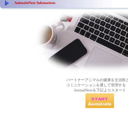
AnimalnNote Infomation:
パートナーアニマルの健康を主治医
コミニケーションを通して管理する
AnimalNoteを下記よりスタート