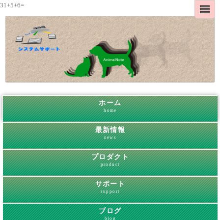
31+5+6=
ホーム
home
最新情報
news
プロダクト
product
サポート
support
ブログ
blog