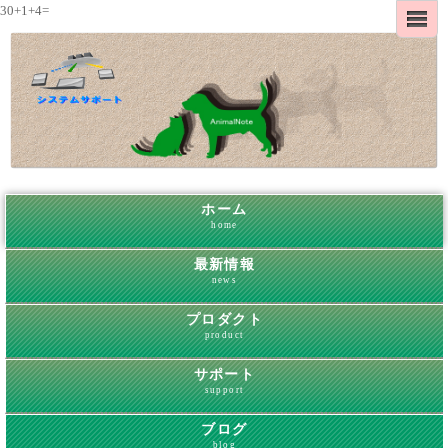
30+1+4=
ホーム
home
最新情報
news
プロダクト
product
サポート
support
ブログ
blog