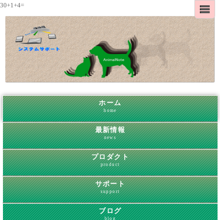
30+1+4=
ホーム
home
最新情報
news
プロダクト
product
サポート
support
ブログ
blog