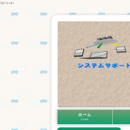
30+1+4=
ホーム
home