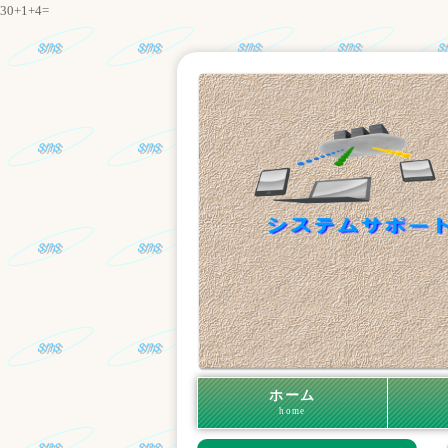
30+1+4=
ホーム
home