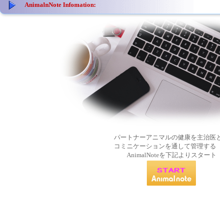
AnimalnNote Infomation:
パートナーアニマルの健康を主治医
コミニケーションを通して管理する
AnimalNoteを下記よりスタート