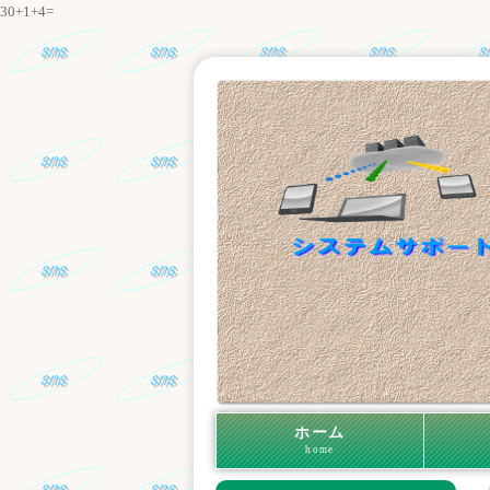
30+1+4=
ホーム
home