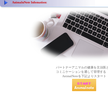
AnimalnNote Infomation:
パートナーアニマルの健康を主治医
コミニケーションを通して管理する
AnimalNoteを下記よりスタート