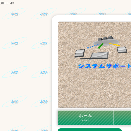
30+1+4=
ホーム
home