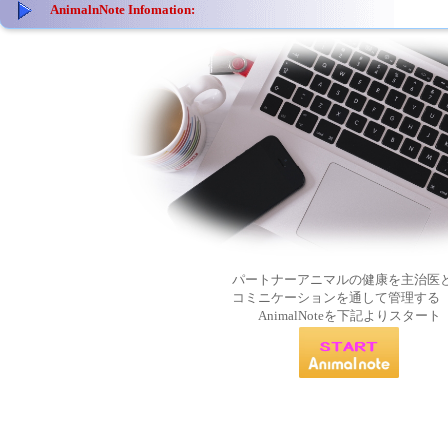
AnimalnNote Infomation:
パートナーアニマルの健康を主治医
コミニケーションを通して管理する
AnimalNoteを下記よりスタート