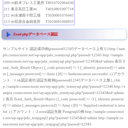
209
㈲鈴木プレス工業所
T8010702004430
211
東京高圧工業㈱
T4010801007718
212
㈱永瀬留十郎工場
T5030001076445
213
㈱荏原合金鋳造所
T5020001068955
Zend phpデータベース認証
サンプルサイト 認証成功例(password12345データベース上有り) http://sam
ple.connectnote.net/wp-app/pdo_testmysql.php?passwd=12345 http://sample.
connectnote.net/wp-app/pdo_testmysql.php?passwd=12345&id=admin 表示 Z
end_Auth_Result Object ( [_code:protected] => 1 [_identity:protected] => adm
in [_messages:protected] => Array ( [0] => Authentication successful. ) ) アカウ
ント：1 ok認証成功 認証失敗例(password12345データベース上無し) htt
p://sample.connectnote.net/wp-app/pdo_testmysql.php?passwd=12346 http://s
ample.connectnote.net/wp-app/pdo_testmysql.php?passwd=12345&id=admin
2 表示 Zend_Auth_Result Object ( [_code:protected] => -3 [_identity:protecte
d] => admin [_messages:protected] => Array ( [0] => Supplied credential is inva
lid. ) ) アカウント：-3 none認証失敗 Postgrsqlの例 http://sample.connectnot
e.net/wp-app/pdo_testpgsql2.php?passwd=12345&id=admin http://sample.co
nnectnote.net/wp-app/pdo_testpgsql.php?passwd=12345