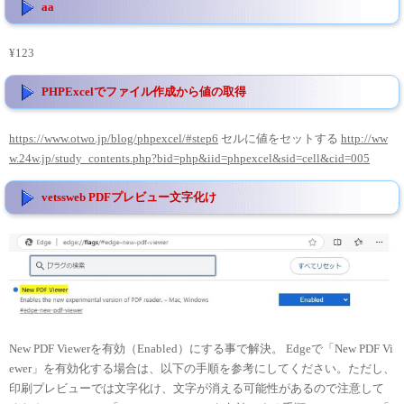
aa
¥123
PHPExcelでファイル作成から値の取得
https://www.otwo.jp/blog/phpexcel/#step6
セルに値をセットする
http://ww
w.24w.jp/study_contents.php?bid=php&iid=phpexcel&sid=cell&cid=005
vetssweb PDFプレビュー文字化け
New PDF Viewerを有効（Enabled）にする事で解決。 Edgeで「New PDF Vi
ewer」を有効化する場合は、以下の手順を参考にしてください。ただし、
印刷プレビューでは文字化け、文字が消える可能性があるので注意して