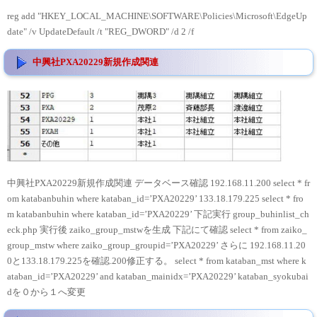
reg add "HKEY_LOCAL_MACHINE\SOFTWARE\Policies\Microsoft\EdgeUp
date" /v UpdateDefault /t "REG_DWORD" /d 2 /f
中興社PXA20229新規作成関連
中興社PXA20229新規作成関連 データベース確認 192.168.11.200 select * fr
om katabanbuhin where kataban_id=’PXA20229’ 133.18.179.225 select * fro
m katabanbuhin where kataban_id=’PXA20229’ 下記実行 group_buhinlist_ch
eck.php 実行後 zaiko_group_mstwを生成 下記にて確認 select * from zaiko_
group_mstw where zaiko_group_groupid=’PXA20229’ さらに 192.168.11.20
0と133.18.179.225を確認.200修正する。 select * from kataban_mst where k
ataban_id=’PXA20229’ and kataban_mainidx=’PXA20229’ kataban_syokubai
dを０から１へ変更