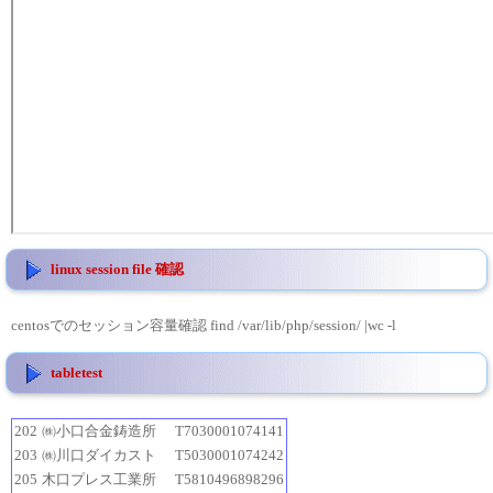
linux session file 確認
centosでのセッション容量確認 find /var/lib/php/session/ |wc -l
tabletest
202
㈱小口合金鋳造所
T7030001074141
203
㈱川口ダイカスト
T5030001074242
205
木口プレス工業所
T5810496898296