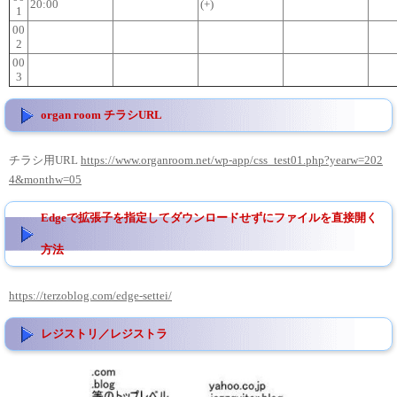
20:00
(+)
1
00
2
00
3
organ room チラシURL
チラシ用URL
https://www.organroom.net/wp-app/css_test01.php?yearw=202
4&monthw=05
Edgeで拡張子を指定してダウンロードせずにファイルを直接開く
方法
https://terzoblog.com/edge-settei/
レジストリ／レジストラ