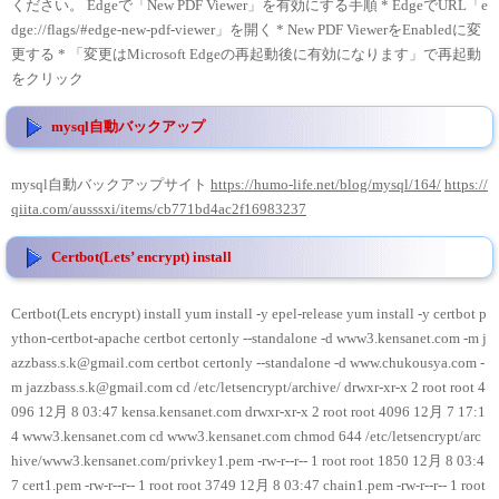
ください。 Edgeで「New PDF Viewer」を有効にする手順 * EdgeでURL「e
dge://flags/#edge-new-pdf-viewer」を開く * New PDF ViewerをEnabledに変
更する * 「変更はMicrosoft Edgeの再起動後に有効になります」で再起動
をクリック
mysql自動バックアップ
mysql自動バックアップサイト
https://humo-life.net/blog/mysql/164/
https://
qiita.com/ausssxi/items/cb771bd4ac2f16983237
Certbot(Lets’ encrypt) install
Certbot(Lets encrypt) install yum install -y epel-release yum install -y certbot p
ython-certbot-apache certbot certonly --standalone -d www3.kensanet.com -m j
azzbass.s.k@gmail.com certbot certonly --standalone -d www.chukousya.com -
m jazzbass.s.k@gmail.com cd /etc/letsencrypt/archive/ drwxr-xr-x 2 root root 4
096 12月 8 03:47 kensa.kensanet.com drwxr-xr-x 2 root root 4096 12月 7 17:1
4 www3.kensanet.com cd www3.kensanet.com chmod 644 /etc/letsencrypt/arc
hive/www3.kensanet.com/privkey1.pem -rw-r--r-- 1 root root 1850 12月 8 03:4
7 cert1.pem -rw-r--r-- 1 root root 3749 12月 8 03:47 chain1.pem -rw-r--r-- 1 root