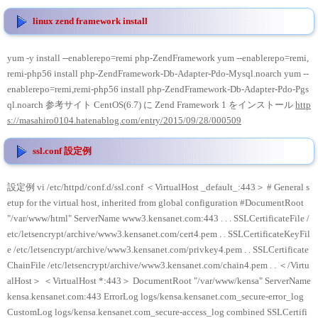
linux zend framework install
yum -y install --enablerepo=remi php-ZendFramework yum --enablerepo=remi,
remi-php56 install php-ZendFramework-Db-Adapter-Pdo-Mysql.noarch yum --
enablerepo=remi,remi-php56 install php-ZendFramework-Db-Adapter-Pdo-Pgs
ql.noarch 参考サイト CentOS(6.7) に Zend Framework 1 をインストール
http
s://masahiro0104.hatenablog.com/entry/2015/09/28/000509
ssl.conf 設定例
設定例 vi /etc/httpd/conf.d/ssl.conf ＜VirtualHost _default_:443＞ # General s
etup for the virtual host, inherited from global configuration #DocumentRoot
"/var/www/html" ServerName www3.kensanet.com:443 . . . SSLCertificateFile /
etc/letsencrypt/archive/www3.kensanet.com/cert4.pem . . SSLCertificateKeyFil
e /etc/letsencrypt/archive/www3.kensanet.com/privkey4.pem . . SSLCertificate
ChainFile /etc/letsencrypt/archive/www3.kensanet.com/chain4.pem . . ＜/Virtu
alHost＞ ＜VirtualHost *:443＞ DocumentRoot "/var/www/kensa" ServerName
kensa.kensanet.com:443 ErrorLog logs/kensa.kensanet.com_secure-error_log
CustomLog logs/kensa.kensanet.com_secure-access_log combined SSLCertifi