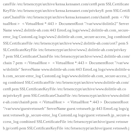
cateFile /etc/letsencrypt/archive/kensa.kensanet.com/cert8.pem SSLCertificate
KeyFile /etc/letsencrypt/archive/kensa.kensanet.com/privkey8. pem SSLCertifi
cateChainFile /etc/letsencrypt/archive/kensa.kensanet.com/chain8. pem ＜/Vir
tualHost＞ ＜VirtualHost *:443＞ DocumentRoot "/var/www/dolittle2" Server
Name www2.dolittle-ah.com:443 ErrorLog logs/www2.dolittle-ah.com_secure-
error_log CustomLog logs/www2.dolittle-ah.com_secure-access_log combined
SSLCertificateFile /etc/letsencrypt/archive/www2.dolittle-ah.com/cert7.pem S
SLCertificateKeyFile /etc/letsencrypt/archive/www2.dolittle-ah.com/privkey
7.pem SSLCertificateChainFile /etc/letsencrypt/archive/www2.dolittle-ah.com/
chain 7.pem ＜/VirtualHost＞ ＜VirtualHost *:443＞ DocumentRoot "/var/ww
w/dolittle" ServerName www.dolittle-ah.com:443 ErrorLog logs/www.dolittle-a
h.com_secure-error_log CustomLog logs/www.dolittle-ah.com_secure-access_l
og combined SSLCertificateFile /etc/letsencrypt/archive/www.dolittle-ah.com/
cert8.pem SSLCertificateKeyFile /etc/letsencrypt/archive/www.dolittle-ah.co
m/privkey8 .pem SSLCertificateChainFile /etc/letsencrypt/archive/www.dolittl
e-ah.com/chain8.pem ＜/VirtualHost＞ ＜VirtualHost *:443＞ DocumentRoot
"/var/www/guestvetssweb" ServerName guest.vetssweb.jp:443 ErrorLog logs/g
uest.vetssweb.jp_secure-error_log CustomLog logs/guest.vetssweb.jp_secure-a
ccess_log combined SSLCertificateFile /etc/letsencrypt/archive/guest.vetsswe
b.jp/cert6.pem SSLCertificateKeyFile /etc/letsencrypt/archive/guest.vetssweb.j