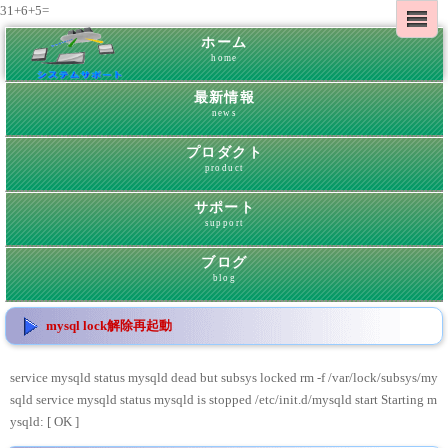
31+6+5=
ホーム
home
最新情報
news
プロダクト
product
サポート
support
ブログ
blog
mysql lock解除再起動
service mysqld status mysqld dead but subsys locked rm -f /var/lock/subsys/my
sqld service mysqld status mysqld is stopped /etc/init.d/mysqld start Starting m
ysqld: [ OK ]