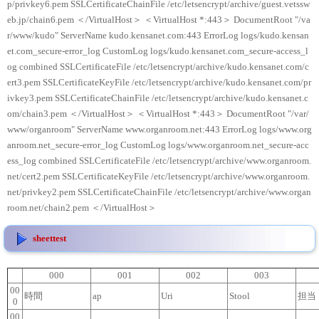
p/privkey6.pem SSLCertificateChainFile /etc/letsencrypt/archive/guest.vetssw
eb.jp/chain6.pem ＜/VirtualHost＞ ＜VirtualHost *:443＞ DocumentRoot "/va
r/www/kudo" ServerName kudo.kensanet.com:443 ErrorLog logs/kudo.kensan
et.com_secure-error_log CustomLog logs/kudo.kensanet.com_secure-access_l
og combined SSLCertificateFile /etc/letsencrypt/archive/kudo.kensanet.com/c
ert3.pem SSLCertificateKeyFile /etc/letsencrypt/archive/kudo.kensanet.com/pr
ivkey3.pem SSLCertificateChainFile /etc/letsencrypt/archive/kudo.kensanet.c
om/chain3.pem ＜/VirtualHost＞ ＜VirtualHost *:443＞ DocumentRoot "/var/
www/organroom" ServerName www.organroom.net:443 ErrorLog logs/www.org
anroom.net_secure-error_log CustomLog logs/www.organroom.net_secure-acc
ess_log combined SSLCertificateFile /etc/letsencrypt/archive/www.organroom.
net/cert2.pem SSLCertificateKeyFile /etc/letsencrypt/archive/www.organroom.
net/privkey2.pem SSLCertificateChainFile /etc/letsencrypt/archive/www.organ
room.net/chain2.pem ＜/VirtualHost＞
sheettest
000
001
002
003
00
時間
ap
Uri
Stool
担当
0
00