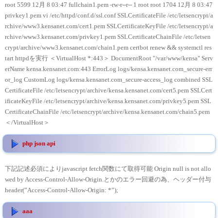
root 5599 12月 8 03:47 fullchain1.pem -rw-r--r-- 1 root root 1704 12月 8 03:47
privkey1.pem vi /etc/httpd/conf.d/ssl.conf SSLCertificateFile /etc/letsencrypt/a
rchive/www3.kensanet.com/cert1.pem SSLCertificateKeyFile /etc/letsencrypt/a
rchive/www3.kensanet.com/privkey1.pem SSLCertificateChainFile /etc/letsen
crypt/archive/www3.kensanet.com/chain1.pem certbot renew && systemctl res
tart httpdを実行 ＜VirtualHost *:443＞ DocumentRoot "/var/www/kensa" Serv
erName kensa.kensanet.com:443 ErrorLog logs/kensa.kensanet.com_secure-err
or_log CustomLog logs/kensa.kensanet.com_secure-access_log combined SSL
CertificateFile /etc/letsencrypt/archive/kensa.kensanet.com/cert5.pem SSLCert
ificateKeyFile /etc/letsencrypt/archive/kensa.kensanet.com/privkey5.pem SSL
CertificateChainFile /etc/letsencrypt/archive/kensa.kensanet.com/chain5.pem
＜/VirtualHost＞
php json api
下記記述必須によりjavascript fetch関数にて取得可能 Origin null is not allo
wed by Access-Control-Allow-Origin.とかのエラー回避の為、ヘッダー付与
header(”Access-Control-Allow-Origin: *”);
aaa