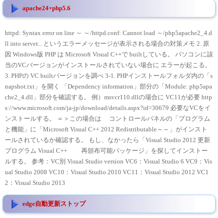
apache24+php5.6
httpd: Syntax error on line ～ ～/httpd.conf: Cannot load ～/php5apache2_4.d
ll into server... というエラーメッセージが表示される場合の対策メモ 2. 原
因 Windows版 PHP は Microsoft Visual C++で builtしている。 パソコンに該
当のVCバージョンがインストールされていない場合に エラーが起こる。
3. PHPの VC builtバージョンを調べ 3-1. PHPインストールフォルダ内の「s
napshot.txt」を開く 「Dependency information」部分の「Module: php5apa
che2_4.dll」部分を確認する。 例）msvcr110.dllの場合に VC11が必要 http
s://www.microsoft.com/ja-jp/download/details.aspx?id=30679 必要なVCをイ
ンストールする。 ＝＞この場合は コントロールパネルの「プログラム
と機能」に「Microsoft Visual C++ 2012 Redistributable～～」がインスト
ールされているか確認する。 もし、なかったら「Visual Studio 2012 更新
プログラム Visual C++ 再頒布可能パッケージ」を探してインストー
ルする。 参考：VC別 Visual Studio version VC6：Visual Studio 6 VC9：Vis
ual Studio 2008 VC10：Visual Studio 2010 VC11：Visual Studio 2012 VC1
2：Visual Studio 2013
edge自動更新ストップ