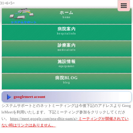
31+6+5=
ホーム
home
病院案内
hospitalinfo
診療案内
medicalinfo
施設情報
equipment
病院BLOG
blog
googlemeet acount
システムサポートとのネットミーティングは今後下記のアドレスより Goog
leMeetを利用いたします。 下記ミーティング参加をクリックしてくださ
い。
https://meet.google.com/pea-dhiz-qam/a>
ミーティングが開催されてい
ない時はリンクはありません。