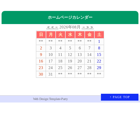
ホームページカレンダー
＜＜－
2026年08月
－＞＞
日
月
火
水
木
金
土
**
**
**
**
**
**
1
2
3
4
5
6
7
8
9
10
11
12
13
14
15
16
17
18
19
20
21
22
23
24
25
26
27
28
29
30
31
**
**
**
**
**
↑ PAGE TOP
Web Design:Template-Party