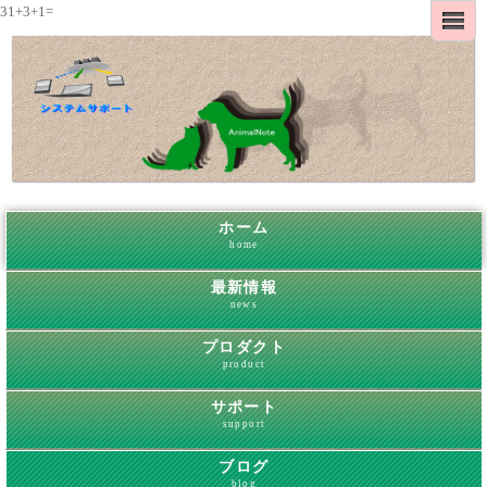
31+3+1=
ホーム
home
最新情報
news
プロダクト
product
サポート
support
ブログ
blog