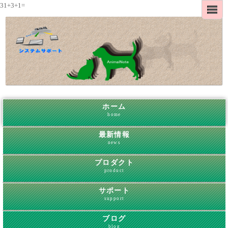
31+3+1=
ホーム
home
最新情報
news
プロダクト
product
サポート
support
ブログ
blog