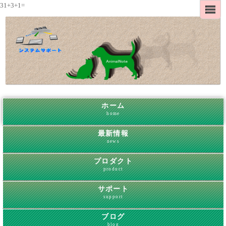
31+3+1=
ホーム
home
最新情報
news
プロダクト
product
サポート
support
ブログ
blog