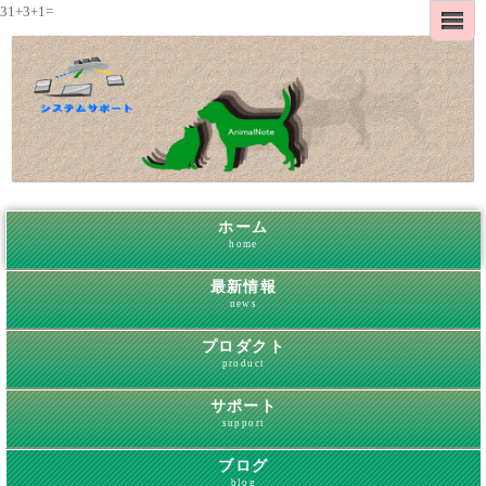
31+3+1=
ホーム
home
最新情報
news
プロダクト
product
サポート
support
ブログ
blog