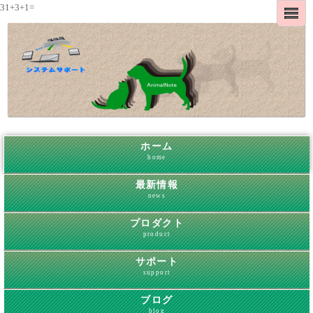
31+3+1=
ホーム
home
最新情報
news
プロダクト
product
サポート
support
ブログ
blog