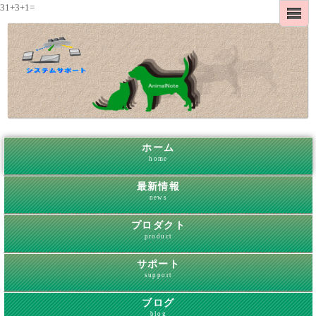
31+3+1=
ホーム
home
最新情報
news
プロダクト
product
サポート
support
ブログ
blog