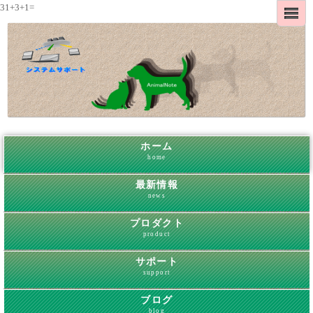
31+3+1=
ホーム
home
最新情報
news
プロダクト
product
サポート
support
ブログ
blog