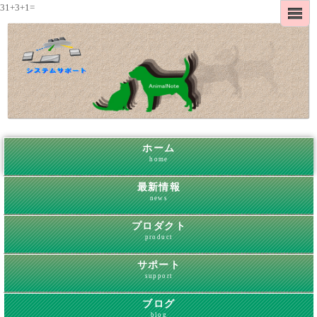
31+3+1=
ホーム
home
最新情報
news
プロダクト
product
サポート
support
ブログ
blog