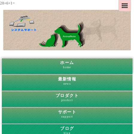
28+6+1=
ホーム
home
最新情報
news
プロダクト
product
サポート
support
ブログ
blog