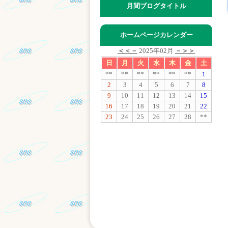
月間ブログタイトル
ホームページカレンダー
＜＜－
2025年02月
－＞＞
日
月
火
水
木
金
土
**
**
**
**
**
**
1
2
3
4
5
6
7
8
9
10
11
12
13
14
15
16
17
18
19
20
21
22
23
24
25
26
27
28
**