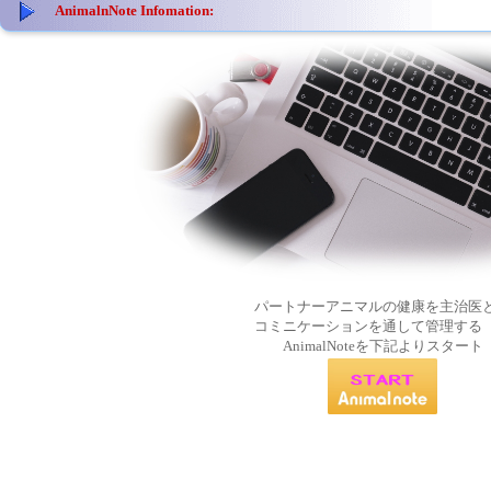
AnimalnNote Infomation:
パートナーアニマルの健康を主治医
コミニケーションを通して管理する
AnimalNoteを下記よりスタート