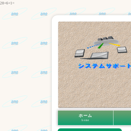
28+6+1=
ホーム
home