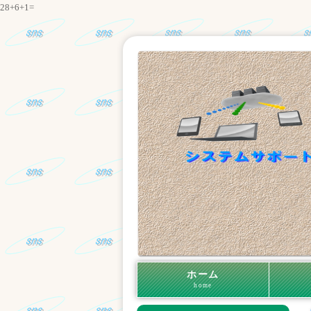
28+6+1=
ホーム
home