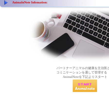
AnimalnNote Infomation:
パートナーアニマルの健康を主治医
コミニケーションを通して管理する
AnimalNoteを下記よりスタート