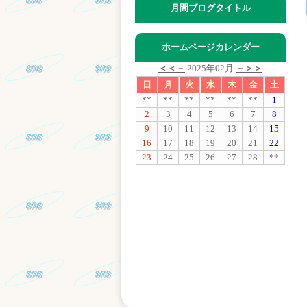
月間ブログタイトル
ホームページカレンダー
＜＜－
2025年02月
－＞＞
日
月
火
水
木
金
土
**
**
**
**
**
**
1
2
3
4
5
6
7
8
9
10
11
12
13
14
15
16
17
18
19
20
21
22
23
24
25
26
27
28
**