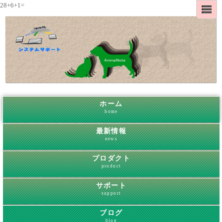
28+6+1=
ホーム
home
最新情報
news
プロダクト
product
サポート
support
ブログ
blog