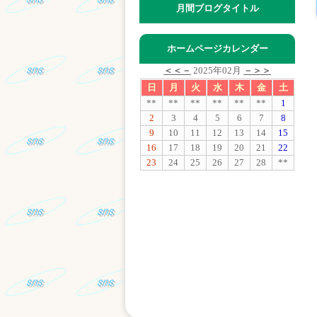
月間ブログタイトル
ホームページカレンダー
＜＜－
2025年02月
－＞＞
日
月
火
水
木
金
土
**
**
**
**
**
**
1
2
3
4
5
6
7
8
9
10
11
12
13
14
15
16
17
18
19
20
21
22
23
24
25
26
27
28
**