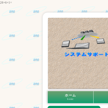
28+6+1=
ホーム
home