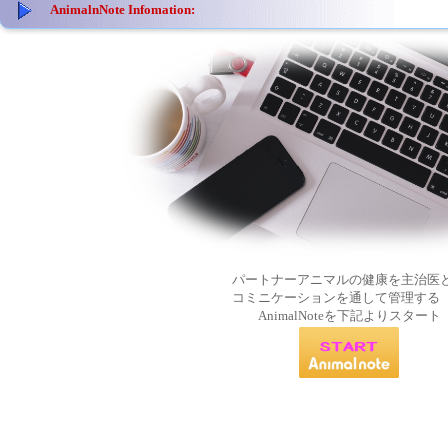
AnimalnNote Infomation:
パートナーアニマルの健康を主治医
コミニケーションを通して管理する
AnimalNoteを下記よりスタート