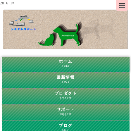
28+6+1=
ホーム
home
最新情報
news
プロダクト
product
サポート
support
ブログ
blog