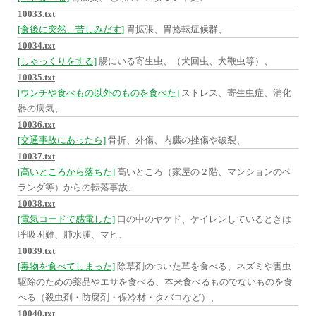
10033.txt
[食後に突然、苦しみだす]
胃拡張、胃捻転症候群、
10034.txt
[しゃっくりをする]
腸にいる寄生虫、（犬回虫、犬鞭虫等）、
10035.txt
[ウンチや食べもの以外のものを食べた]
ストレス、寄生虫症、消化
器の病気、
10036.txt
[交通事故にあったら]
骨折、外傷、内臓の挫傷や破裂、
10037.txt
[高いところから落ちた]
高いところ（家屋の２階、マンションのベ
ランダ等）からの転落事故、
10038.txt
[電気コードで感電した]
口の中のヤケド、ケイレンしているときは
呼吸困難、肺水腫、マヒ、
10039.txt
[毒物を食べてしまった]
除草剤のついた草を食べる、ネズミや害虫
駆除のための薬品やエサを食べる、本来食べるものでないものを食
べる（殺虫剤・防腐剤・保冷材・タバコなど）、
10040.txt