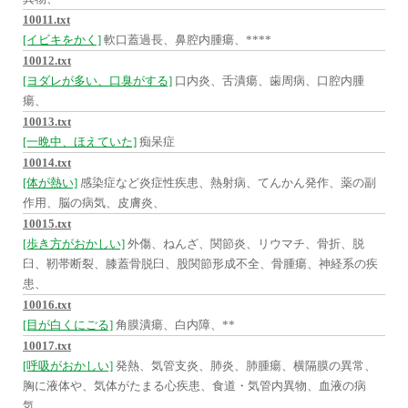
10011.txt
[イビキをかく]
軟口蓋過長、鼻腔内腫瘍、****
10012.txt
[ヨダレが多い、口臭がする]
口内炎、舌潰瘍、歯周病、口腔内腫
瘍、
10013.txt
[一晩中、ほえていた]
痴呆症
10014.txt
[体が熱い]
感染症など炎症性疾患、熱射病、てんかん発作、薬の副
作用、脳の病気、皮膚炎、
10015.txt
[歩き方がおかしい]
外傷、ねんざ、関節炎、リウマチ、骨折、脱
臼、靭帯断裂、膝蓋骨脱臼、股関節形成不全、骨腫瘍、神経系の疾
患、
10016.txt
[目が白くにごる]
角膜潰瘍、白内障、**
10017.txt
[呼吸がおかしい]
発熱、気管支炎、肺炎、肺腫瘍、横隔膜の異常、
胸に液体や、気体がたまる心疾患、食道・気管内異物、血液の病
気、