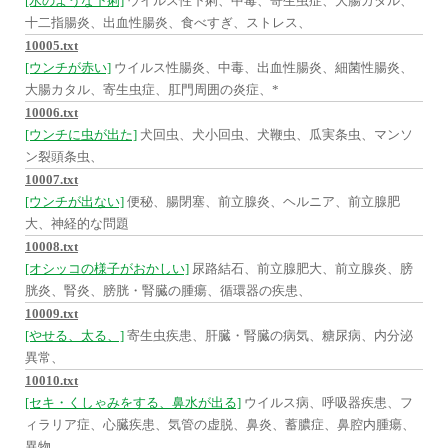
[水のような下痢]
ウイルス性下痢、中毒、寄生虫症、大腸カタル、
十二指腸炎、出血性腸炎、食べすぎ、ストレス、
10005.txt
[ウンチが赤い]
ウイルス性腸炎、中毒、出血性腸炎、細菌性腸炎、
大腸カタル、寄生虫症、肛門周囲の炎症、*
10006.txt
[ウンチに虫が出た]
犬回虫、犬小回虫、犬鞭虫、瓜実条虫、マンソ
ン裂頭条虫、
10007.txt
[ウンチが出ない]
便秘、腸閉塞、前立腺炎、ヘルニア、前立腺肥
大、神経的な問題
10008.txt
[オシッコの様子がおかしい]
尿路結石、前立腺肥大、前立腺炎、膀
胱炎、腎炎、膀胱・腎臓の腫瘍、循環器の疾患、
10009.txt
[やせる、太る、]
寄生虫疾患、肝臓・腎臓の病気、糖尿病、内分泌
異常、
10010.txt
[セキ・くしゃみをする、鼻水が出る]
ウイルス病、呼吸器疾患、フ
ィラリア症、心臓疾患、気管の虚脱、鼻炎、蓄膿症、鼻腔内腫瘍、
異物、