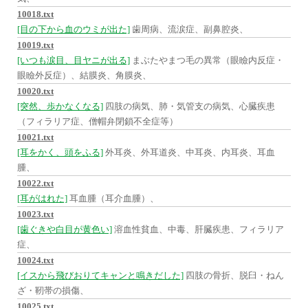
10018.txt
[目の下から血のウミが出た]
歯周病、流涙症、副鼻腔炎、
10019.txt
[いつも涙目、目ヤニが出る]
まぶたやまつ毛の異常（眼瞼内反症・
眼瞼外反症）、結膜炎、角膜炎、
10020.txt
[突然、歩かなくなる]
四肢の病気、肺・気管支の病気、心臓疾患
（フィラリア症、僧帽弁閉鎖不全症等）
10021.txt
[耳をかく、頭をふる]
外耳炎、外耳道炎、中耳炎、内耳炎、耳血
腫、
10022.txt
[耳がはれた]
耳血腫（耳介血腫）、
10023.txt
[歯ぐきや白目が黄色い]
溶血性貧血、中毒、肝臓疾患、フィラリア
症、
10024.txt
[イスから飛びおりてキャンと鳴きだした]
四肢の骨折、脱臼・ねん
ざ・靭帯の損傷、
10025.txt