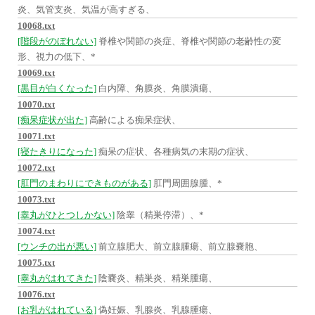
炎、気管支炎、気温が高すぎる、
10068.txt
[階段がのぼれない]
脊椎や関節の炎症、脊椎や関節の老齢性の変
形、視力の低下、*
10069.txt
[黒目が白くなった]
白内障、角膜炎、角膜潰瘍、
10070.txt
[痴呆症状が出た]
高齢による痴呆症状、
10071.txt
[寝たきりになった]
痴呆の症状、各種病気の末期の症状、
10072.txt
[肛門のまわりにできものがある]
肛門周囲腺腫、*
10073.txt
[睾丸がひとつしかない]
陰睾（精巣停滞）、*
10074.txt
[ウンチの出が悪い]
前立腺肥大、前立腺腫瘍、前立腺嚢胞、
10075.txt
[睾丸がはれてきた]
陰嚢炎、精巣炎、精巣腫瘍、
10076.txt
[お乳がはれている]
偽妊娠、乳腺炎、乳腺腫瘍、