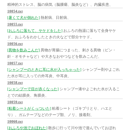
精神的ストレス、脳の病気（脳腫瘍、脳炎など）、内臓疾患、
10054.txt
[暑くて犬が倒れた]
熱射病、日射病、
10055.txt
[おふろに落ちて、ヤケドをした]
おふろの熱湯に落ちて全身ヤケ
ド、おふろをわかしたときの火などで部分ヤケド、
10056.txt
[異物を飲みこんだ]
異物が胃腸につまった、刺さる異物（ビン・
針・オモチャなど）や大きなおやつなどを飲みこんだ、
10057.txt
[シャンプーのときに耳に水が入っちゃった]
シャンプー剤やよごれ
た水が耳に入っての外耳炎、中耳炎、
10058.txt
[シャンプーで目が赤くなった]
シャンプー液やよごれた水が入るこ
とでの結膜炎、角膜炎、
10059.txt
[粘着シートがくっついた]
粘着シート（ゴキブリとり、ハエと
り）、ガムテープなどのテープ類、ノリ、接着剤、
10060.txt
[おふろや池でおぼれた]
散歩に行って川や池で遊んでいておぼれ