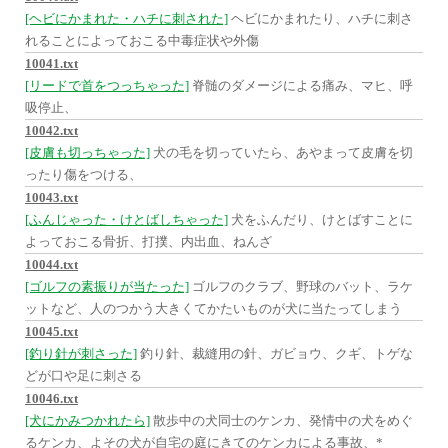
[ヘビにかまれた・ハチに刺された]
ヘビにかまれたり、ハチに刺さ
れることによっておこる中毒症状や外傷
10041.txt
[リードで首をつっちゃった]
脊髄のダメージによる痛み、マヒ、呼
吸停止、
10042.txt
[皮膚も切っちゃった]
犬の毛を切っていたら、あやまって皮膚を切
ったり傷をつける、
10043.txt
[ふんじゃった・けとばしちゃった]
犬をふんだり、けとばすことに
よっておこる骨折、打撲、内出血、ねんざ
10044.txt
[ゴルフの素振りが当たった]
ゴルフのクラブ、野球のバット、ラケ
ットなど、人のつかう大きくてかたいものが犬に当たってしまう
10045.txt
[釣り針が刺さった]
釣り針、裁縫用の針、ガビョウ、クギ、トゲな
どが口や足に刺さる
10046.txt
[犬にかみつかれたら]
散歩中の犬同士のケンカ、発情中の犬をめぐ
るケンカ、よその犬が自宅の庭にきてのケンカによる事故、*