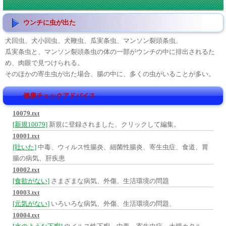
ウンチに虫が出た
犬回虫、犬小回虫、犬鞭虫、瓜実条虫、マンソン裂頭条虫、
瓜実条虫と、マンソン裂頭条虫の体の一部がウンチの中に排出されるた
め、肉眼で見つけられる。
そのほかの寄生虫が出た場合、腸の中に、多くの虫がいることが多い。
健康チェックアドバイス
10079.txt
[新規10079]
新規に登録されました、クリックして編集。
10001.txt
[吐いた]
中毒、ウィルス性腸炎、細菌性腸炎、寄生虫症、食道、胃
腸の病気、肝疾患
10002.txt
[食欲がない]
さまざまな病気、外傷、生活環境の問題
10003.txt
[元気がない]
いろいろな病気、外傷、生活環境の問題、
10004.txt