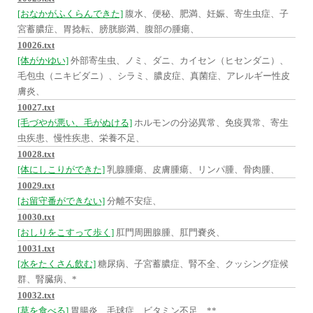
[おなかがふくらんできた]
腹水、便秘、肥満、妊娠、寄生虫症、子
宮蓄膿症、胃捻転、膀胱膨満、腹部の腫瘍、
10026.txt
[体がかゆい]
外部寄生虫、ノミ、ダニ、カイセン（ヒセンダニ）、
毛包虫（ニキビダニ）、シラミ、膿皮症、真菌症、アレルギー性皮
膚炎、
10027.txt
[毛づやが悪い、毛がぬける]
ホルモンの分泌異常、免疫異常、寄生
虫疾患、慢性疾患、栄養不足、
10028.txt
[体にしこりができた]
乳腺腫瘍、皮膚腫瘍、リンパ腫、骨肉腫、
10029.txt
[お留守番ができない]
分離不安症、
10030.txt
[おしりをこすって歩く]
肛門周囲腺腫、肛門嚢炎、
10031.txt
[水をたくさん飲む]
糖尿病、子宮蓄膿症、腎不全、クッシング症候
群、腎臓病、*
10032.txt
[草を食べる]
胃腸炎、毛球症、ビタミン不足、**