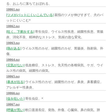
る、おふろに落ちておぼれる、
10061.txt
[ツメがパットにくいこんでいる]
親指のツメが伸びすぎて、犬のパ
ットにくいこむ*
10062.txt
[吐く、下痢をする]
寄生虫症、ウイルス性疾患、細菌性疾患、胃腸
炎、消化不良、精神的なストレス、気候の急な変化、
10063.txt
[熱がある]
ウイルス性のカゼ、細菌性のカゼ、胃腸炎、熱射病、外
傷、
10064.txt
[元気がない]
低血糖症、ストレス、先天性の各種病気、ケガ、ウイ
ルス性の病気、細菌性の病気、
10065.txt
[鼻水が出る]
ウイルス性のカゼ、細菌性のカゼ、鼻炎、鼻蓄膿症、
アレルギー性鼻炎、
10066.txt
[虫を吐いた]
寄生虫症、*
10067.txt
[呼吸が荒い]
軟口蓋過長症、発熱、外傷、心臓病、鼻の病気、肺