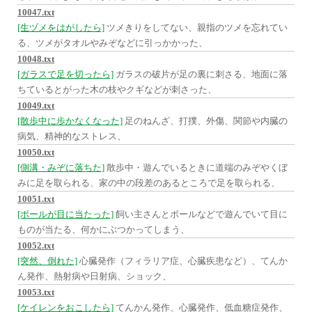
10047.txt
[生ヅメをはがしたら]
ツメきりをしてない、親指のツメを忘れてい
る、ツメがタオルやみぞなどに引っかかった、
10048.txt
[ガラスで足を切ったら]
ガラスの破片が足の裏に刺さる、地面に落
ちているとがった木の枝やクギなどが刺さった、
10049.txt
[散歩中に歩かなくなった]
足のねんざ、打撲、外傷、関節や内臓の
病気、精神的なストレス、
10050.txt
[側溝・みぞに落ちた]
散歩中・遊んでいるときに道端のみぞやくぼ
みに足を取られる、家の中の段差のあるところで足を取られる、
10051.txt
[ボールが目に当たった]
飼い主さんとボールなどで遊んでいて目に
ものが当たる、何かにぶつかってしまう、
10052.txt
[突然、倒れた]
心臓発作（フィラリア症、心臓疾患など）、てんか
ん発作、熱射病や日射病、ショック、
10053.txt
[ケイレンをおこしたら]
てんかん発作、心臓発作、低血糖症発作、