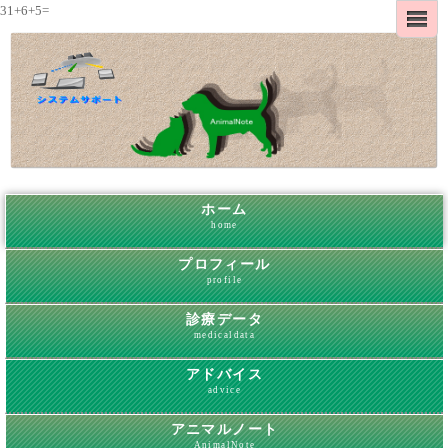
31+6+5=
ホーム
home
プロフィール
profile
診療データ
medicaldata
アドバイス
advice
アニマルノート
AnimalNote