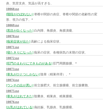
炎、気管支炎、気温が高すぎる、
10068.txt
[階段がのぼれない]
脊椎や関節の炎症、脊椎や関節の老齢性の変
形、視力の低下、*
10069.txt
[黒目が白くなった]
白内障、角膜炎、角膜潰瘍、
10070.txt
[痴呆症状が出た]
高齢による痴呆症状、
10071.txt
[寝たきりになった]
痴呆の症状、各種病気の末期の症状、
10072.txt
[肛門のまわりにできものがある]
肛門周囲腺腫、*
10073.txt
[睾丸がひとつしかない]
陰睾（精巣停滞）、*
10074.txt
[ウンチの出が悪い]
前立腺肥大、前立腺腫瘍、前立腺嚢胞、
10075.txt
[睾丸がはれてきた]
陰嚢炎、精巣炎、精巣腫瘍、
10076.txt
[お乳がはれている]
偽妊娠、乳腺炎、乳腺腫瘍、