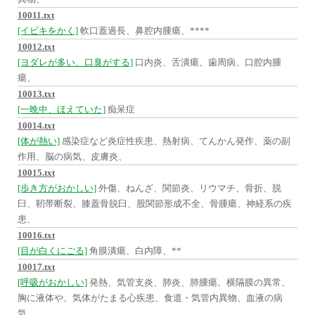
10011.txt
[イビキをかく]
軟口蓋過長、鼻腔内腫瘍、****
10012.txt
[ヨダレが多い、口臭がする]
口内炎、舌潰瘍、歯周病、口腔内腫
瘍、
10013.txt
[一晩中、ほえていた]
痴呆症
10014.txt
[体が熱い]
感染症など炎症性疾患、熱射病、てんかん発作、薬の副
作用、脳の病気、皮膚炎、
10015.txt
[歩き方がおかしい]
外傷、ねんざ、関節炎、リウマチ、骨折、脱
臼、靭帯断裂、膝蓋骨脱臼、股関節形成不全、骨腫瘍、神経系の疾
患、
10016.txt
[目が白くにごる]
角膜潰瘍、白内障、**
10017.txt
[呼吸がおかしい]
発熱、気管支炎、肺炎、肺腫瘍、横隔膜の異常、
胸に液体や、気体がたまる心疾患、食道・気管内異物、血液の病
気、