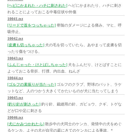
[ヘビにかまれた・ハチに刺された]
ヘビにかまれたり、ハチに刺さ
れることによっておこる中毒症状や外傷
10041.txt
[リードで首をつっちゃった]
脊髄のダメージによる痛み、マヒ、呼
吸停止、
10042.txt
[皮膚も切っちゃった]
犬の毛を切っていたら、あやまって皮膚を切
ったり傷をつける、
10043.txt
[ふんじゃった・けとばしちゃった]
犬をふんだり、けとばすことに
よっておこる骨折、打撲、内出血、ねんざ
10044.txt
[ゴルフの素振りが当たった]
ゴルフのクラブ、野球のバット、ラケ
ットなど、人のつかう大きくてかたいものが犬に当たってしまう
10045.txt
[釣り針が刺さった]
釣り針、裁縫用の針、ガビョウ、クギ、トゲな
どが口や足に刺さる
10046.txt
[犬にかみつかれたら]
散歩中の犬同士のケンカ、発情中の犬をめぐ
るケンカ、よその犬が自宅の庭にきてのケンカによる事故、*