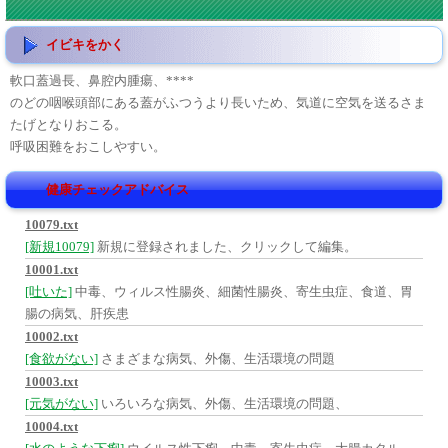
イビキをかく
軟口蓋過長、鼻腔内腫瘍、****
のどの咽喉頭部にある蓋がふつうより長いため、気道に空気を送るさま
たげとなりおこる。
呼吸困難をおこしやすい。
健康チェックアドバイス
10079.txt
[新規10079]
新規に登録されました、クリックして編集。
10001.txt
[吐いた]
中毒、ウィルス性腸炎、細菌性腸炎、寄生虫症、食道、胃
腸の病気、肝疾患
10002.txt
[食欲がない]
さまざまな病気、外傷、生活環境の問題
10003.txt
[元気がない]
いろいろな病気、外傷、生活環境の問題、
10004.txt