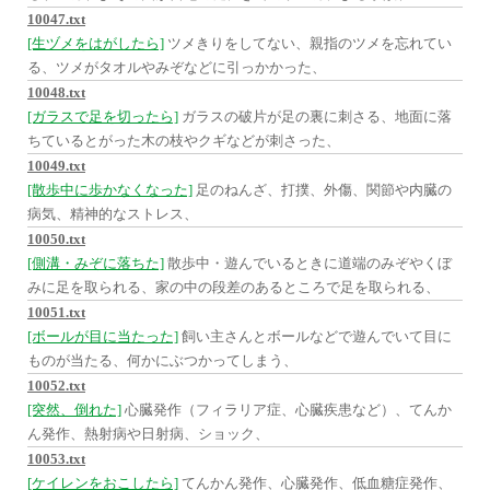
10047.txt
[生ヅメをはがしたら]
ツメきりをしてない、親指のツメを忘れてい
る、ツメがタオルやみぞなどに引っかかった、
10048.txt
[ガラスで足を切ったら]
ガラスの破片が足の裏に刺さる、地面に落
ちているとがった木の枝やクギなどが刺さった、
10049.txt
[散歩中に歩かなくなった]
足のねんざ、打撲、外傷、関節や内臓の
病気、精神的なストレス、
10050.txt
[側溝・みぞに落ちた]
散歩中・遊んでいるときに道端のみぞやくぼ
みに足を取られる、家の中の段差のあるところで足を取られる、
10051.txt
[ボールが目に当たった]
飼い主さんとボールなどで遊んでいて目に
ものが当たる、何かにぶつかってしまう、
10052.txt
[突然、倒れた]
心臓発作（フィラリア症、心臓疾患など）、てんか
ん発作、熱射病や日射病、ショック、
10053.txt
[ケイレンをおこしたら]
てんかん発作、心臓発作、低血糖症発作、