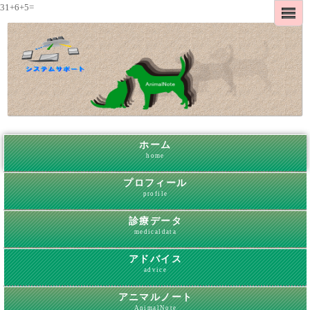
31+6+5=
ホーム
home
プロフィール
profile
診療データ
medicaldata
アドバイス
advice
アニマルノート
AnimalNote