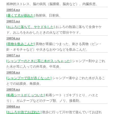
精神的ストレス、脳の病気（脳腫瘍、脳炎など）、内臓疾患、
10054.txt
[暑くて犬が倒れた]
熱射病、日射病、
10055.txt
[おふろに落ちて、ヤケドをした]
おふろの熱湯に落ちて全身ヤケ
ド、おふろをわかしたときの火などで部分ヤケド、
10056.txt
[異物を飲みこんだ]
異物が胃腸につまった、刺さる異物（ビン・
針・オモチャなど）や大きなおやつなどを飲みこんだ、
10057.txt
[シャンプーのときに耳に水が入っちゃった]
シャンプー剤やよごれ
た水が耳に入っての外耳炎、中耳炎、
10058.txt
[シャンプーで目が赤くなった]
シャンプー液やよごれた水が入るこ
とでの結膜炎、角膜炎、
10059.txt
[粘着シートがくっついた]
粘着シート（ゴキブリとり、ハエと
り）、ガムテープなどのテープ類、ノリ、接着剤、
10060.txt
[おふろや池でおぼれた]
散歩に行って川や池で遊んでいておぼれ