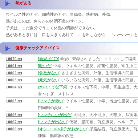
熱がある
ウイルス性のカゼ、細菌性のカゼ、胃腸炎、熱射病、外傷、
熱があるのは、何らかの体調不良のサイン。
子犬は、まだ自分でうまく体温の調節ができない。
熱があるときには、口を大きくあけて、舌を出しながら、「ハーハー」と
健康チェックアドバイス
10079.txt
[新規10079]
新規に登録されました、クリックして編集
10001.txt
[吐いた]
中毒、ウィルス性腸炎、細菌性腸炎、寄生虫症
10002.txt
[食欲がない]
さまざまな病気、外傷、生活環境の問題
10003.txt
[元気がない]
いろいろな病気、外傷、生活環境の問題、
10004.txt
[水のような下痢]
ウイルス性下痢、中毒、寄生虫症、大
食べすぎ、ストレス、
10005.txt
[ウンチが赤い]
ウイルス性腸炎、中毒、出血性腸炎、細
門周囲の炎症、*
10006.txt
[ウンチに虫が出た]
犬回虫、犬小回虫、犬鞭虫、瓜実条
10007.txt
[ウンチが出ない]
便秘、腸閉塞、前立腺炎、ヘルニア、
10008.txt
[オシッコの様子がおかしい]
尿路結石、前立腺肥大、前
腫瘍、循環器の疾患、