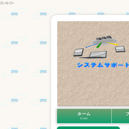
31+6+5=
ホーム
home