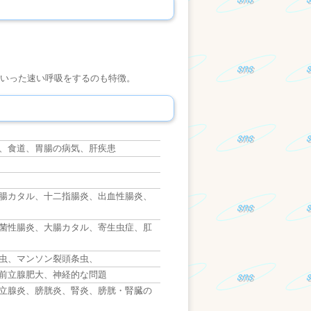
いった速い呼吸をするのも特徴。
。
、食道、胃腸の病気、肝疾患
腸カタル、十二指腸炎、出血性腸炎、
菌性腸炎、大腸カタル、寄生虫症、肛
虫、マンソン裂頭条虫、
前立腺肥大、神経的な問題
立腺炎、膀胱炎、腎炎、膀胱・腎臓の