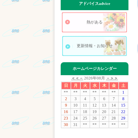
アドバイス
advice
熱がある
更新情報・お知らせ
ホームページカレンダー
＜＜－
2026年08月
－＞＞
日
月
火
水
木
金
土
**
**
**
**
**
**
1
2
3
4
5
6
7
8
9
10
11
12
13
14
15
16
17
18
19
20
21
22
23
24
25
26
27
28
29
30
31
**
**
**
**
**