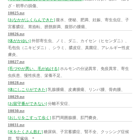
ざ・靭帯の損傷、
10025.txt
[おなかがふくらんできた]
腹水、便秘、肥満、妊娠、寄生虫症、子
宮蓄膿症、胃捻転、膀胱膨満、腹部の腫瘍、
10026.txt
[体がかゆい]
外部寄生虫、ノミ、ダニ、カイセン（ヒセンダニ）、
毛包虫（ニキビダニ）、シラミ、膿皮症、真菌症、アレルギー性皮
膚炎、
10027.txt
[毛づやが悪い、毛がぬける]
ホルモンの分泌異常、免疫異常、寄生
虫疾患、慢性疾患、栄養不足、
10028.txt
[体にしこりができた]
乳腺腫瘍、皮膚腫瘍、リンパ腫、骨肉腫、
10029.txt
[お留守番ができない]
分離不安症、
10030.txt
[おしりをこすって歩く]
肛門周囲腺腫、肛門嚢炎、
10031.txt
[水をたくさん飲む]
糖尿病、子宮蓄膿症、腎不全、クッシング症候
群、腎臓病、*