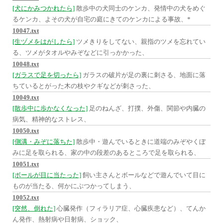
[犬にかみつかれたら]
散歩中の犬同士のケンカ、発情中の犬をめぐ
るケンカ、よその犬が自宅の庭にきてのケンカによる事故、*
10047.txt
[生ヅメをはがしたら]
ツメきりをしてない、親指のツメを忘れてい
る、ツメがタオルやみぞなどに引っかかった、
10048.txt
[ガラスで足を切ったら]
ガラスの破片が足の裏に刺さる、地面に落
ちているとがった木の枝やクギなどが刺さった、
10049.txt
[散歩中に歩かなくなった]
足のねんざ、打撲、外傷、関節や内臓の
病気、精神的なストレス、
10050.txt
[側溝・みぞに落ちた]
散歩中・遊んでいるときに道端のみぞやくぼ
みに足を取られる、家の中の段差のあるところで足を取られる、
10051.txt
[ボールが目に当たった]
飼い主さんとボールなどで遊んでいて目に
ものが当たる、何かにぶつかってしまう、
10052.txt
[突然、倒れた]
心臓発作（フィラリア症、心臓疾患など）、てんか
ん発作、熱射病や日射病、ショック、