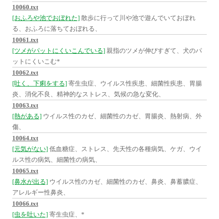
10060.txt
[おふろや池でおぼれた]
散歩に行って川や池で遊んでいておぼれ
る、おふろに落ちておぼれる、
10061.txt
[ツメがパットにくいこんでいる]
親指のツメが伸びすぎて、犬のパ
ットにくいこむ*
10062.txt
[吐く、下痢をする]
寄生虫症、ウイルス性疾患、細菌性疾患、胃腸
炎、消化不良、精神的なストレス、気候の急な変化、
10063.txt
[熱がある]
ウイルス性のカゼ、細菌性のカゼ、胃腸炎、熱射病、外
傷、
10064.txt
[元気がない]
低血糖症、ストレス、先天性の各種病気、ケガ、ウイ
ルス性の病気、細菌性の病気、
10065.txt
[鼻水が出る]
ウイルス性のカゼ、細菌性のカゼ、鼻炎、鼻蓄膿症、
アレルギー性鼻炎、
10066.txt
[虫を吐いた]
寄生虫症、*