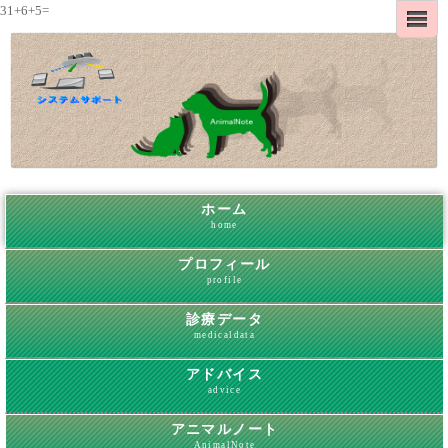
31+6+5=
ホーム
home
プロフィール
profile
診療データ
medicaldata
アドバイス
advice
アニマルノート
AnimalNote