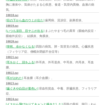
胸に液体や、気体がたまる心疾患、食道・気管内異物、血液の病
気、
10018.txt
[目の下から血のウミが出た]
歯周病、流涙症、副鼻腔炎、
10019.txt
[いつも涙目、目ヤニが出る]
まぶたやまつ毛の異常（眼瞼内反症・
眼瞼外反症）、結膜炎、角膜炎、
10020.txt
[突然、歩かなくなる]
四肢の病気、肺・気管支の病気、心臓疾患
（フィラリア症、僧帽弁閉鎖不全症等）
10021.txt
[耳をかく、頭をふる]
外耳炎、外耳道炎、中耳炎、内耳炎、耳血
腫、
10022.txt
[耳がはれた]
耳血腫（耳介血腫）、
10023.txt
[歯ぐきや白目が黄色い]
溶血性貧血、中毒、肝臓疾患、フィラリア
症、
10024.txt
[イスから飛びおりてキャンと鳴きだした]
四肢の骨折、脱臼・ねん