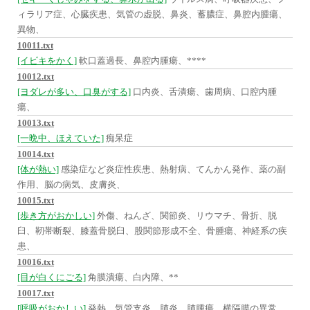
ィラリア症、心臓疾患、気管の虚脱、鼻炎、蓄膿症、鼻腔内腫瘍、
異物、
10011.txt
[イビキをかく]
軟口蓋過長、鼻腔内腫瘍、****
10012.txt
[ヨダレが多い、口臭がする]
口内炎、舌潰瘍、歯周病、口腔内腫
瘍、
10013.txt
[一晩中、ほえていた]
痴呆症
10014.txt
[体が熱い]
感染症など炎症性疾患、熱射病、てんかん発作、薬の副
作用、脳の病気、皮膚炎、
10015.txt
[歩き方がおかしい]
外傷、ねんざ、関節炎、リウマチ、骨折、脱
臼、靭帯断裂、膝蓋骨脱臼、股関節形成不全、骨腫瘍、神経系の疾
患、
10016.txt
[目が白くにごる]
角膜潰瘍、白内障、**
10017.txt
[呼吸がおかしい]
発熱、気管支炎、肺炎、肺腫瘍、横隔膜の異常、