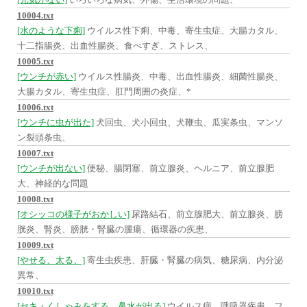
10004.txt
[水のような下痢]
ウイルス性下痢、中毒、寄生虫症、大腸カタル、
十二指腸炎、出血性腸炎、食べすぎ、ストレス、
10005.txt
[ウンチが赤い]
ウイルス性腸炎、中毒、出血性腸炎、細菌性腸炎、
大腸カタル、寄生虫症、肛門周囲の炎症、*
10006.txt
[ウンチに虫が出た]
犬回虫、犬小回虫、犬鞭虫、瓜実条虫、マンソ
ン裂頭条虫、
10007.txt
[ウンチが出ない]
便秘、腸閉塞、前立腺炎、ヘルニア、前立腺肥
大、神経的な問題
10008.txt
[オシッコの様子がおかしい]
尿路結石、前立腺肥大、前立腺炎、膀
胱炎、腎炎、膀胱・腎臓の腫瘍、循環器の疾患、
10009.txt
[やせる、太る、]
寄生虫疾患、肝臓・腎臓の病気、糖尿病、内分泌
異常、
10010.txt
[セキ・くしゃみをする、鼻水が出る]
ウイルス病、呼吸器疾患、フ