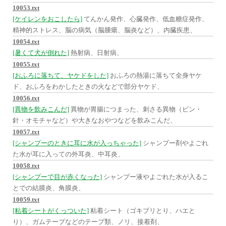
10053.txt
[ケイレンをおこしたら]
てんかん発作、心臓発作、低血糖症発作、
精神的ストレス、脳の病気（脳腫瘍、脳炎など）、内臓疾患、
10054.txt
[暑くて犬が倒れた]
熱射病、日射病、
10055.txt
[おふろに落ちて、ヤケドをした]
おふろの熱湯に落ちて全身ヤケ
ド、おふろをわかしたときの火などで部分ヤケド、
10056.txt
[異物を飲みこんだ]
異物が胃腸につまった、刺さる異物（ビン・
針・オモチャなど）や大きなおやつなどを飲みこんだ、
10057.txt
[シャンプーのときに耳に水が入っちゃった]
シャンプー剤やよごれ
た水が耳に入っての外耳炎、中耳炎、
10058.txt
[シャンプーで目が赤くなった]
シャンプー液やよごれた水が入るこ
とでの結膜炎、角膜炎、
10059.txt
[粘着シートがくっついた]
粘着シート（ゴキブリとり、ハエと
り）、ガムテープなどのテープ類、ノリ、接着剤、