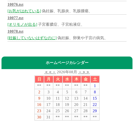
10076.txt
[お乳がはれている]
偽妊娠、乳腺炎、乳腺腫瘍、
10077.txt
[オリモノが出る]
子宮蓄膿症、子宮粘液症、
10078.txt
[妊娠していないはずなのに]
偽妊娠、卵巣や子宮の病気、
ホームページカレンダー
＜＜－
2026年08月
－＞＞
日
月
火
水
木
金
土
**
**
**
**
**
**
1
2
3
4
5
6
7
8
9
10
11
12
13
14
15
16
17
18
19
20
21
22
23
24
25
26
27
28
29
30
31
**
**
**
**
**