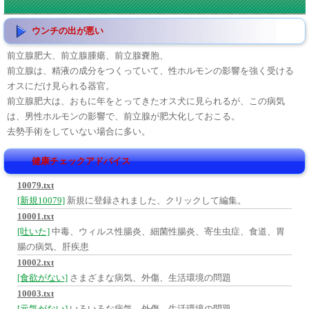
ウンチの出が悪い
前立腺肥大、前立腺腫瘍、前立腺嚢胞、
前立腺は、精液の成分をつくっていて、性ホルモンの影響を強く受ける
オスにだけ見られる器官。
前立腺肥大は、おもに年をとってきたオス犬に見られるが、この病気
は、男性ホルモンの影響で、前立腺が肥大化しておこる。
去勢手術をしていない場合に多い。
健康チェックアドバイス
10079.txt
[新規10079]
新規に登録されました、クリックして編集。
10001.txt
[吐いた]
中毒、ウィルス性腸炎、細菌性腸炎、寄生虫症、食道、胃
腸の病気、肝疾患
10002.txt
[食欲がない]
さまざまな病気、外傷、生活環境の問題
10003.txt
[元気がない]
いろいろな病気、外傷、生活環境の問題、