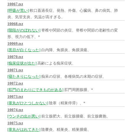
10067.txt
[呼吸が荒い]
軟口蓋過長症、発熱、外傷、心臓病、鼻の病気、肺
炎、気管支炎、気温が高すぎる、
10068.txt
[階段がのぼれない]
脊椎や関節の炎症、脊椎や関節の老齢性の変
形、視力の低下、*
10069.txt
[黒目が白くなった]
白内障、角膜炎、角膜潰瘍、
10070.txt
[痴呆症状が出た]
高齢による痴呆症状、
10071.txt
[寝たきりになった]
痴呆の症状、各種病気の末期の症状、
10072.txt
[肛門のまわりにできものがある]
肛門周囲腺腫、*
10073.txt
[睾丸がひとつしかない]
陰睾（精巣停滞）、*
10074.txt
[ウンチの出が悪い]
前立腺肥大、前立腺腫瘍、前立腺嚢胞、
10075.txt
[睾丸がはれてきた]
陰嚢炎、精巣炎、精巣腫瘍、