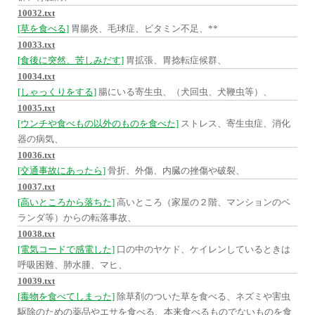
10032.txt
[草を食べる]
胃腸炎、毛球症、ビタミン不足、**
10033.txt
[食後に突然、苦しみだす]
胃拡張、胃捻転症候群、
10034.txt
[しゃっくりをする]
腸にいる寄生虫、（犬回虫、犬鞭虫等）、
10035.txt
[ウンチや食べもの以外のものを食べた]
ストレス、寄生虫症、消化
器の病気、
10036.txt
[交通事故にあったら]
骨折、外傷、内臓の挫傷や破裂、
10037.txt
[高いところから落ちた]
高いところ（家屋の２階、マンションのベ
ランダ等）からの転落事故、
10038.txt
[電気コードで感電した]
口の中のヤケド、ケイレンしているときは
呼吸困難、肺水腫、マヒ、
10039.txt
[毒物を食べてしまった]
除草剤のついた草を食べる、ネズミや害虫
駆除のための薬品やエサを食べる、本来食べるものでないものを食