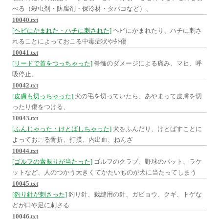
べる（殺虫剤・防腐剤・保冷材・タバコなど）、
10040.txt
[ヘビにかまれた・ハチに刺された]
ヘビにかまれたり、ハチに刺さ
れることによっておこる中毒症状や外傷
10041.txt
[リードで首をつっちゃった]
脊髄のダメージによる痛み、マヒ、呼
吸停止、
10042.txt
[皮膚も切っちゃった]
犬の毛を切っていたら、あやまって皮膚を切
ったり傷をつける、
10043.txt
[ふんじゃった・けとばしちゃった]
犬をふんだり、けとばすことに
よっておこる骨折、打撲、内出血、ねんざ
10044.txt
[ゴルフの素振りが当たった]
ゴルフのクラブ、野球のバット、ラケ
ットなど、人のつかう大きくてかたいものが犬に当たってしまう
10045.txt
[釣り針が刺さった]
釣り針、裁縫用の針、ガビョウ、クギ、トゲな
どが口や足に刺さる
10046.txt