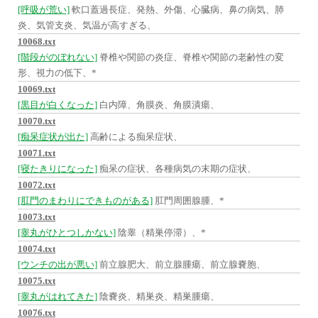
[呼吸が荒い]
軟口蓋過長症、発熱、外傷、心臓病、鼻の病気、肺
炎、気管支炎、気温が高すぎる、
10068.txt
[階段がのぼれない]
脊椎や関節の炎症、脊椎や関節の老齢性の変
形、視力の低下、*
10069.txt
[黒目が白くなった]
白内障、角膜炎、角膜潰瘍、
10070.txt
[痴呆症状が出た]
高齢による痴呆症状、
10071.txt
[寝たきりになった]
痴呆の症状、各種病気の末期の症状、
10072.txt
[肛門のまわりにできものがある]
肛門周囲腺腫、*
10073.txt
[睾丸がひとつしかない]
陰睾（精巣停滞）、*
10074.txt
[ウンチの出が悪い]
前立腺肥大、前立腺腫瘍、前立腺嚢胞、
10075.txt
[睾丸がはれてきた]
陰嚢炎、精巣炎、精巣腫瘍、
10076.txt