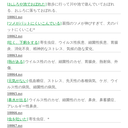
[おふろや池でおぼれた]
散歩に行って川や池で遊んでいておぼれ
る、おふろに落ちておぼれる、
10061.txt
[ツメがパットにくいこんでいる]
親指のツメが伸びすぎて、犬のパ
ットにくいこむ*
10062.txt
[吐く、下痢をする]
寄生虫症、ウイルス性疾患、細菌性疾患、胃腸
炎、消化不良、精神的なストレス、気候の急な変化、
10063.txt
[熱がある]
ウイルス性のカゼ、細菌性のカゼ、胃腸炎、熱射病、外
傷、
10064.txt
[元気がない]
低血糖症、ストレス、先天性の各種病気、ケガ、ウイ
ルス性の病気、細菌性の病気、
10065.txt
[鼻水が出る]
ウイルス性のカゼ、細菌性のカゼ、鼻炎、鼻蓄膿症、
アレルギー性鼻炎、
10066.txt
[虫を吐いた]
寄生虫症、*
10067.txt