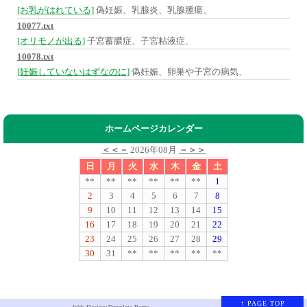
[お乳がはれている]
偽妊娠、乳腺炎、乳腺腫瘍、
10077.txt
[オリモノが出る]
子宮蓄膿症、子宮粘液症、
10078.txt
[妊娠していないはずなのに]
偽妊娠、卵巣や子宮の病気、
ホームページカレンダー
＜＜－
2026年08月
－＞＞
日
月
火
水
木
金
土
**
**
**
**
**
**
1
2
3
4
5
6
7
8
9
10
11
12
13
14
15
16
17
18
19
20
21
22
23
24
25
26
27
28
29
30
31
**
**
**
**
**
↑ PAGE TOP