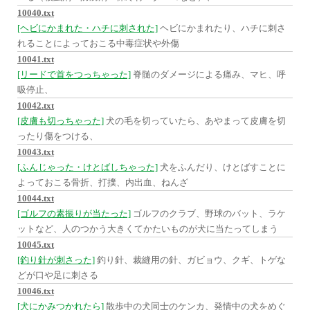
10040.txt
[ヘビにかまれた・ハチに刺された]
ヘビにかまれたり、ハチに刺さ
れることによっておこる中毒症状や外傷
10041.txt
[リードで首をつっちゃった]
脊髄のダメージによる痛み、マヒ、呼
吸停止、
10042.txt
[皮膚も切っちゃった]
犬の毛を切っていたら、あやまって皮膚を切
ったり傷をつける、
10043.txt
[ふんじゃった・けとばしちゃった]
犬をふんだり、けとばすことに
よっておこる骨折、打撲、内出血、ねんざ
10044.txt
[ゴルフの素振りが当たった]
ゴルフのクラブ、野球のバット、ラケ
ットなど、人のつかう大きくてかたいものが犬に当たってしまう
10045.txt
[釣り針が刺さった]
釣り針、裁縫用の針、ガビョウ、クギ、トゲな
どが口や足に刺さる
10046.txt
[犬にかみつかれたら]
散歩中の犬同士のケンカ、発情中の犬をめぐ