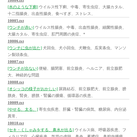
10004.txt
[水のような下痢]
ウイルス性下痢、中毒、寄生虫症、大腸カタル、
十二指腸炎、出血性腸炎、食べすぎ、ストレス、
10005.txt
[ウンチが赤い]
ウイルス性腸炎、中毒、出血性腸炎、細菌性腸炎、
大腸カタル、寄生虫症、肛門周囲の炎症、*
10006.txt
[ウンチに虫が出た]
犬回虫、犬小回虫、犬鞭虫、瓜実条虫、マンソ
ン裂頭条虫、
10007.txt
[ウンチが出ない]
便秘、腸閉塞、前立腺炎、ヘルニア、前立腺肥
大、神経的な問題
10008.txt
[オシッコの様子がおかしい]
尿路結石、前立腺肥大、前立腺炎、膀
胱炎、腎炎、膀胱・腎臓の腫瘍、循環器の疾患、
10009.txt
[やせる、太る、]
寄生虫疾患、肝臓・腎臓の病気、糖尿病、内分泌
異常、
10010.txt
[セキ・くしゃみをする、鼻水が出る]
ウイルス病、呼吸器疾患、フ
ィラリア症、心臓疾患、気管の虚脱、鼻炎、蓄膿症、鼻腔内腫瘍、