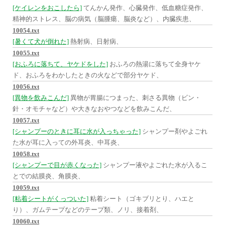
[ケイレンをおこしたら]
てんかん発作、心臓発作、低血糖症発作、
精神的ストレス、脳の病気（脳腫瘍、脳炎など）、内臓疾患、
10054.txt
[暑くて犬が倒れた]
熱射病、日射病、
10055.txt
[おふろに落ちて、ヤケドをした]
おふろの熱湯に落ちて全身ヤケ
ド、おふろをわかしたときの火などで部分ヤケド、
10056.txt
[異物を飲みこんだ]
異物が胃腸につまった、刺さる異物（ビン・
針・オモチャなど）や大きなおやつなどを飲みこんだ、
10057.txt
[シャンプーのときに耳に水が入っちゃった]
シャンプー剤やよごれ
た水が耳に入っての外耳炎、中耳炎、
10058.txt
[シャンプーで目が赤くなった]
シャンプー液やよごれた水が入るこ
とでの結膜炎、角膜炎、
10059.txt
[粘着シートがくっついた]
粘着シート（ゴキブリとり、ハエと
り）、ガムテープなどのテープ類、ノリ、接着剤、
10060.txt