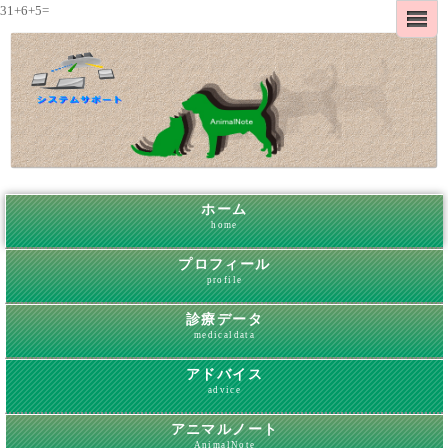
31+6+5=
ホーム
home
プロフィール
profile
診療データ
medicaldata
アドバイス
advice
アニマルノート
AnimalNote