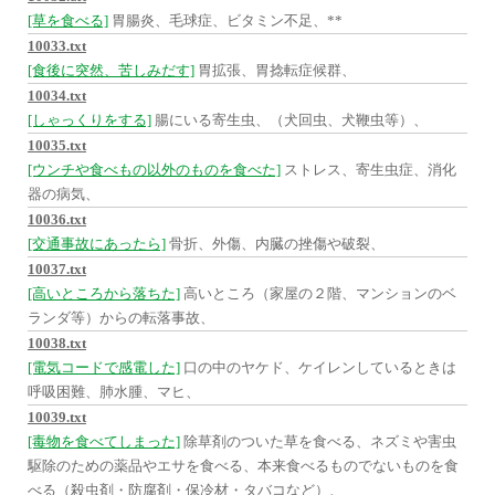
[草を食べる]
胃腸炎、毛球症、ビタミン不足、**
10033.txt
[食後に突然、苦しみだす]
胃拡張、胃捻転症候群、
10034.txt
[しゃっくりをする]
腸にいる寄生虫、（犬回虫、犬鞭虫等）、
10035.txt
[ウンチや食べもの以外のものを食べた]
ストレス、寄生虫症、消化
器の病気、
10036.txt
[交通事故にあったら]
骨折、外傷、内臓の挫傷や破裂、
10037.txt
[高いところから落ちた]
高いところ（家屋の２階、マンションのベ
ランダ等）からの転落事故、
10038.txt
[電気コードで感電した]
口の中のヤケド、ケイレンしているときは
呼吸困難、肺水腫、マヒ、
10039.txt
[毒物を食べてしまった]
除草剤のついた草を食べる、ネズミや害虫
駆除のための薬品やエサを食べる、本来食べるものでないものを食
べる（殺虫剤・防腐剤・保冷材・タバコなど）、