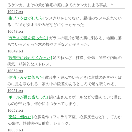
るケンカ、よその犬が自宅の庭にきてのケンカによる事故、*
10047.txt
[生ヅメをはがしたら]
ツメきりをしてない、親指のツメを忘れてい
る、ツメがタオルやみぞなどに引っかかった、
10048.txt
[ガラスで足を切ったら]
ガラスの破片が足の裏に刺さる、地面に落
ちているとがった木の枝やクギなどが刺さった、
10049.txt
[散歩中に歩かなくなった]
足のねんざ、打撲、外傷、関節や内臓の
病気、精神的なストレス、
10050.txt
[側溝・みぞに落ちた]
散歩中・遊んでいるときに道端のみぞやくぼ
みに足を取られる、家の中の段差のあるところで足を取られる、
10051.txt
[ボールが目に当たった]
飼い主さんとボールなどで遊んでいて目に
ものが当たる、何かにぶつかってしまう、
10052.txt
[突然、倒れた]
心臓発作（フィラリア症、心臓疾患など）、てんか
ん発作、熱射病や日射病、ショック、
10053.txt