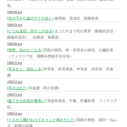
気、
10018.txt
[目の下から血のウミが出た]
歯周病、流涙症、副鼻腔炎、
10019.txt
[いつも涙目、目ヤニが出る]
まぶたやまつ毛の異常（眼瞼内反症・
眼瞼外反症）、結膜炎、角膜炎、
10020.txt
[突然、歩かなくなる]
四肢の病気、肺・気管支の病気、心臓疾患
（フィラリア症、僧帽弁閉鎖不全症等）
10021.txt
[耳をかく、頭をふる]
外耳炎、外耳道炎、中耳炎、内耳炎、耳血
腫、
10022.txt
[耳がはれた]
耳血腫（耳介血腫）、
10023.txt
[歯ぐきや白目が黄色い]
溶血性貧血、中毒、肝臓疾患、フィラリア
症、
10024.txt
[イスから飛びおりてキャンと鳴きだした]
四肢の骨折、脱臼・ねん
ざ・靭帯の損傷、