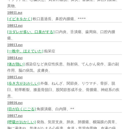
異物、
10011.txt
[イビキをかく]
軟口蓋過長、鼻腔内腫瘍、****
10012.txt
[ヨダレが多い、口臭がする]
口内炎、舌潰瘍、歯周病、口腔内腫
瘍、
10013.txt
[一晩中、ほえていた]
痴呆症
10014.txt
[体が熱い]
感染症など炎症性疾患、熱射病、てんかん発作、薬の副
作用、脳の病気、皮膚炎、
10015.txt
[歩き方がおかしい]
外傷、ねんざ、関節炎、リウマチ、骨折、脱
臼、靭帯断裂、膝蓋骨脱臼、股関節形成不全、骨腫瘍、神経系の疾
患、
10016.txt
[目が白くにごる]
角膜潰瘍、白内障、**
10017.txt
[呼吸がおかしい]
発熱、気管支炎、肺炎、肺腫瘍、横隔膜の異常、
胸に液体や、気体がたまる心疾患、食道・気管内異物、血液の病