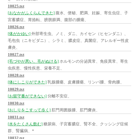
10025.txt
[おなかがふくらんできた]
腹水、便秘、肥満、妊娠、寄生虫症、子
宮蓄膿症、胃捻転、膀胱膨満、腹部の腫瘍、
10026.txt
[体がかゆい]
外部寄生虫、ノミ、ダニ、カイセン（ヒセンダニ）、
毛包虫（ニキビダニ）、シラミ、膿皮症、真菌症、アレルギー性皮
膚炎、
10027.txt
[毛づやが悪い、毛がぬける]
ホルモンの分泌異常、免疫異常、寄生
虫疾患、慢性疾患、栄養不足、
10028.txt
[体にしこりができた]
乳腺腫瘍、皮膚腫瘍、リンパ腫、骨肉腫、
10029.txt
[お留守番ができない]
分離不安症、
10030.txt
[おしりをこすって歩く]
肛門周囲腺腫、肛門嚢炎、
10031.txt
[水をたくさん飲む]
糖尿病、子宮蓄膿症、腎不全、クッシング症候
群、腎臓病、*
10032.txt