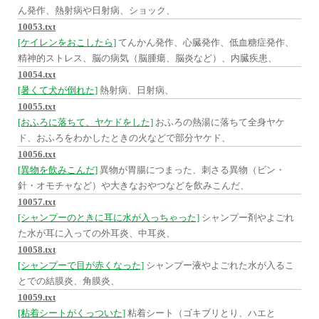
ん発作、熱射病や日射病、ショック、
10053.txt
[ケイレンをおこしたら]
てんかん発作、心臓発作、低血糖症発作、
精神的ストレス、脳の病気（脳腫瘍、脳炎など）、内臓疾患、
10054.txt
[暑くて犬が倒れた]
熱射病、日射病、
10055.txt
[おふろに落ちて、ヤケドをした]
おふろの熱湯に落ちて全身ヤケ
ド、おふろをわかしたときの火などで部分ヤケド、
10056.txt
[異物を飲みこんだ]
異物が胃腸につまった、刺さる異物（ビン・
針・オモチャなど）や大きなおやつなどを飲みこんだ、
10057.txt
[シャンプーのときに耳に水が入っちゃった]
シャンプー剤やよごれ
た水が耳に入っての外耳炎、中耳炎、
10058.txt
[シャンプーで目が赤くなった]
シャンプー液やよごれた水が入るこ
とでの結膜炎、角膜炎、
10059.txt
[粘着シートがくっついた]
粘着シート（ゴキブリとり、ハエと