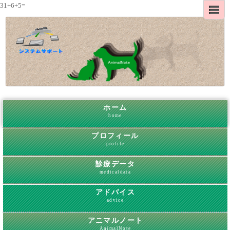
31+6+5=
ホーム
home
プロフィール
profile
診療データ
medicaldata
アドバイス
advice
アニマルノート
AnimalNote