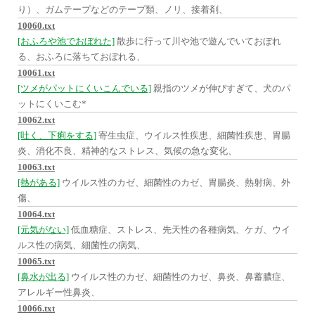
り）、ガムテープなどのテープ類、ノリ、接着剤、
10060.txt
[おふろや池でおぼれた]
散歩に行って川や池で遊んでいておぼれ
る、おふろに落ちておぼれる、
10061.txt
[ツメがパットにくいこんでいる]
親指のツメが伸びすぎて、犬のパ
ットにくいこむ*
10062.txt
[吐く、下痢をする]
寄生虫症、ウイルス性疾患、細菌性疾患、胃腸
炎、消化不良、精神的なストレス、気候の急な変化、
10063.txt
[熱がある]
ウイルス性のカゼ、細菌性のカゼ、胃腸炎、熱射病、外
傷、
10064.txt
[元気がない]
低血糖症、ストレス、先天性の各種病気、ケガ、ウイ
ルス性の病気、細菌性の病気、
10065.txt
[鼻水が出る]
ウイルス性のカゼ、細菌性のカゼ、鼻炎、鼻蓄膿症、
アレルギー性鼻炎、
10066.txt