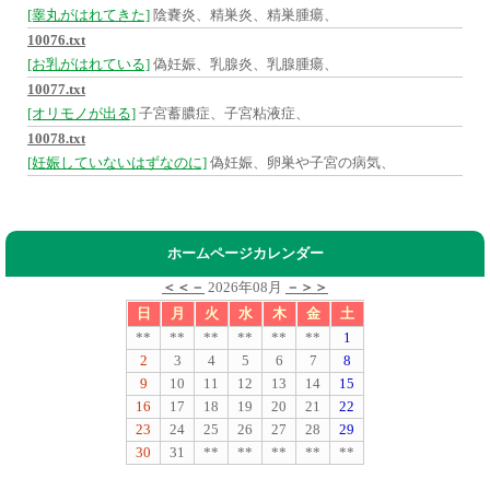
[睾丸がはれてきた]
陰嚢炎、精巣炎、精巣腫瘍、
10076.txt
[お乳がはれている]
偽妊娠、乳腺炎、乳腺腫瘍、
10077.txt
[オリモノが出る]
子宮蓄膿症、子宮粘液症、
10078.txt
[妊娠していないはずなのに]
偽妊娠、卵巣や子宮の病気、
ホームページカレンダー
＜＜－
2026年08月
－＞＞
日
月
火
水
木
金
土
**
**
**
**
**
**
1
2
3
4
5
6
7
8
9
10
11
12
13
14
15
16
17
18
19
20
21
22
23
24
25
26
27
28
29
30
31
**
**
**
**
**