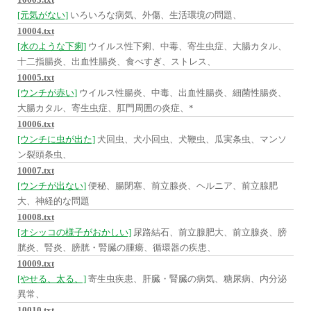
[元気がない]
いろいろな病気、外傷、生活環境の問題、
10004.txt
[水のような下痢]
ウイルス性下痢、中毒、寄生虫症、大腸カタル、
十二指腸炎、出血性腸炎、食べすぎ、ストレス、
10005.txt
[ウンチが赤い]
ウイルス性腸炎、中毒、出血性腸炎、細菌性腸炎、
大腸カタル、寄生虫症、肛門周囲の炎症、*
10006.txt
[ウンチに虫が出た]
犬回虫、犬小回虫、犬鞭虫、瓜実条虫、マンソ
ン裂頭条虫、
10007.txt
[ウンチが出ない]
便秘、腸閉塞、前立腺炎、ヘルニア、前立腺肥
大、神経的な問題
10008.txt
[オシッコの様子がおかしい]
尿路結石、前立腺肥大、前立腺炎、膀
胱炎、腎炎、膀胱・腎臓の腫瘍、循環器の疾患、
10009.txt
[やせる、太る、]
寄生虫疾患、肝臓・腎臓の病気、糖尿病、内分泌
異常、
10010.txt