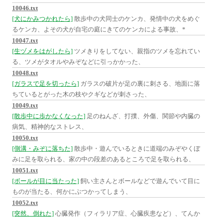
10046.txt
[犬にかみつかれたら]
散歩中の犬同士のケンカ、発情中の犬をめぐ
るケンカ、よその犬が自宅の庭にきてのケンカによる事故、*
10047.txt
[生ヅメをはがしたら]
ツメきりをしてない、親指のツメを忘れてい
る、ツメがタオルやみぞなどに引っかかった、
10048.txt
[ガラスで足を切ったら]
ガラスの破片が足の裏に刺さる、地面に落
ちているとがった木の枝やクギなどが刺さった、
10049.txt
[散歩中に歩かなくなった]
足のねんざ、打撲、外傷、関節や内臓の
病気、精神的なストレス、
10050.txt
[側溝・みぞに落ちた]
散歩中・遊んでいるときに道端のみぞやくぼ
みに足を取られる、家の中の段差のあるところで足を取られる、
10051.txt
[ボールが目に当たった]
飼い主さんとボールなどで遊んでいて目に
ものが当たる、何かにぶつかってしまう、
10052.txt
[突然、倒れた]
心臓発作（フィラリア症、心臓疾患など）、てんか