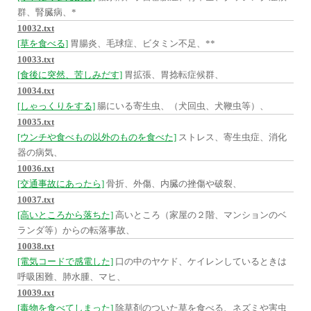
群、腎臓病、*
10032.txt
[草を食べる]
胃腸炎、毛球症、ビタミン不足、**
10033.txt
[食後に突然、苦しみだす]
胃拡張、胃捻転症候群、
10034.txt
[しゃっくりをする]
腸にいる寄生虫、（犬回虫、犬鞭虫等）、
10035.txt
[ウンチや食べもの以外のものを食べた]
ストレス、寄生虫症、消化
器の病気、
10036.txt
[交通事故にあったら]
骨折、外傷、内臓の挫傷や破裂、
10037.txt
[高いところから落ちた]
高いところ（家屋の２階、マンションのベ
ランダ等）からの転落事故、
10038.txt
[電気コードで感電した]
口の中のヤケド、ケイレンしているときは
呼吸困難、肺水腫、マヒ、
10039.txt
[毒物を食べてしまった]
除草剤のついた草を食べる、ネズミや害虫