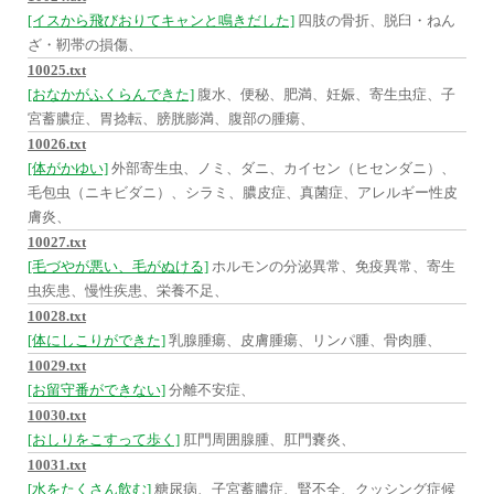
[イスから飛びおりてキャンと鳴きだした]
四肢の骨折、脱臼・ねん
ざ・靭帯の損傷、
10025.txt
[おなかがふくらんできた]
腹水、便秘、肥満、妊娠、寄生虫症、子
宮蓄膿症、胃捻転、膀胱膨満、腹部の腫瘍、
10026.txt
[体がかゆい]
外部寄生虫、ノミ、ダニ、カイセン（ヒセンダニ）、
毛包虫（ニキビダニ）、シラミ、膿皮症、真菌症、アレルギー性皮
膚炎、
10027.txt
[毛づやが悪い、毛がぬける]
ホルモンの分泌異常、免疫異常、寄生
虫疾患、慢性疾患、栄養不足、
10028.txt
[体にしこりができた]
乳腺腫瘍、皮膚腫瘍、リンパ腫、骨肉腫、
10029.txt
[お留守番ができない]
分離不安症、
10030.txt
[おしりをこすって歩く]
肛門周囲腺腫、肛門嚢炎、
10031.txt
[水をたくさん飲む]
糖尿病、子宮蓄膿症、腎不全、クッシング症候