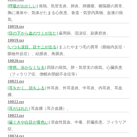
[呼吸がおかしい]
発熱、気管支炎、肺炎、肺腫瘍、横隔膜の異常、
胸に液体や、気体がたまる心疾患、食道・気管内異物、血液の病
気、
10018.txt
[目の下から血のウミが出た]
歯周病、流涙症、副鼻腔炎、
10019.txt
[いつも涙目、目ヤニが出る]
まぶたやまつ毛の異常（眼瞼内反症・
眼瞼外反症）、結膜炎、角膜炎、
10020.txt
[突然、歩かなくなる]
四肢の病気、肺・気管支の病気、心臓疾患
（フィラリア症、僧帽弁閉鎖不全症等）
10021.txt
[耳をかく、頭をふる]
外耳炎、外耳道炎、中耳炎、内耳炎、耳血
腫、
10022.txt
[耳がはれた]
耳血腫（耳介血腫）、
10023.txt
[歯ぐきや白目が黄色い]
溶血性貧血、中毒、肝臓疾患、フィラリア
症、
10024.txt