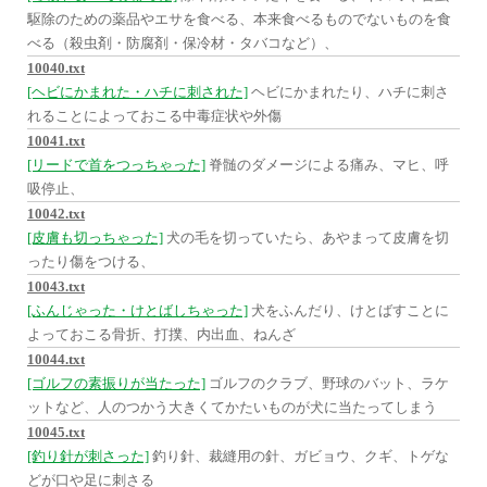
駆除のための薬品やエサを食べる、本来食べるものでないものを食
べる（殺虫剤・防腐剤・保冷材・タバコなど）、
10040.txt
[ヘビにかまれた・ハチに刺された]
ヘビにかまれたり、ハチに刺さ
れることによっておこる中毒症状や外傷
10041.txt
[リードで首をつっちゃった]
脊髄のダメージによる痛み、マヒ、呼
吸停止、
10042.txt
[皮膚も切っちゃった]
犬の毛を切っていたら、あやまって皮膚を切
ったり傷をつける、
10043.txt
[ふんじゃった・けとばしちゃった]
犬をふんだり、けとばすことに
よっておこる骨折、打撲、内出血、ねんざ
10044.txt
[ゴルフの素振りが当たった]
ゴルフのクラブ、野球のバット、ラケ
ットなど、人のつかう大きくてかたいものが犬に当たってしまう
10045.txt
[釣り針が刺さった]
釣り針、裁縫用の針、ガビョウ、クギ、トゲな
どが口や足に刺さる