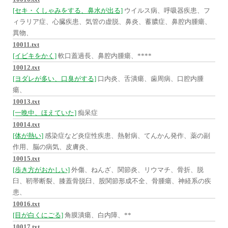
[セキ・くしゃみをする、鼻水が出る]
ウイルス病、呼吸器疾患、フ
ィラリア症、心臓疾患、気管の虚脱、鼻炎、蓄膿症、鼻腔内腫瘍、
異物、
10011.txt
[イビキをかく]
軟口蓋過長、鼻腔内腫瘍、****
10012.txt
[ヨダレが多い、口臭がする]
口内炎、舌潰瘍、歯周病、口腔内腫
瘍、
10013.txt
[一晩中、ほえていた]
痴呆症
10014.txt
[体が熱い]
感染症など炎症性疾患、熱射病、てんかん発作、薬の副
作用、脳の病気、皮膚炎、
10015.txt
[歩き方がおかしい]
外傷、ねんざ、関節炎、リウマチ、骨折、脱
臼、靭帯断裂、膝蓋骨脱臼、股関節形成不全、骨腫瘍、神経系の疾
患、
10016.txt
[目が白くにごる]
角膜潰瘍、白内障、**
10017.txt