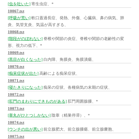
[虫を吐いた]
寄生虫症、*
10067.txt
[呼吸が荒い]
軟口蓋過長症、発熱、外傷、心臓病、鼻の病気、肺
炎、気管支炎、気温が高すぎる、
10068.txt
[階段がのぼれない]
脊椎や関節の炎症、脊椎や関節の老齢性の変
形、視力の低下、*
10069.txt
[黒目が白くなった]
白内障、角膜炎、角膜潰瘍、
10070.txt
[痴呆症状が出た]
高齢による痴呆症状、
10071.txt
[寝たきりになった]
痴呆の症状、各種病気の末期の症状、
10072.txt
[肛門のまわりにできものがある]
肛門周囲腺腫、*
10073.txt
[睾丸がひとつしかない]
陰睾（精巣停滞）、*
10074.txt
[ウンチの出が悪い]
前立腺肥大、前立腺腫瘍、前立腺嚢胞、
10075.txt