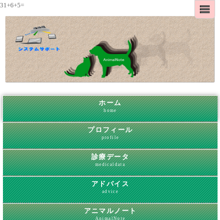
31+6+5=
ホーム
home
プロフィール
profile
診療データ
medicaldata
アドバイス
advice
アニマルノート
AnimalNote