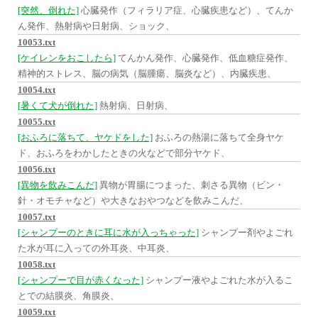
[突然、倒れた]
心臓発作（フィラリア症、心臓疾患など）、てんか
ん発作、熱射病や日射病、ショック、
10053.txt
[ケイレンをおこしたら]
てんかん発作、心臓発作、低血糖症発作、
精神的ストレス、脳の病気（脳腫瘍、脳炎など）、内臓疾患、
10054.txt
[暑くて犬が倒れた]
熱射病、日射病、
10055.txt
[おふろに落ちて、ヤケドをした]
おふろの熱湯に落ちて全身ヤケ
ド、おふろをわかしたときの火などで部分ヤケド、
10056.txt
[異物を飲みこんだ]
異物が胃腸につまった、刺さる異物（ビン・
針・オモチャなど）や大きなおやつなどを飲みこんだ、
10057.txt
[シャンプーのときに耳に水が入っちゃった]
シャンプー剤やよごれ
た水が耳に入っての外耳炎、中耳炎、
10058.txt
[シャンプーで目が赤くなった]
シャンプー液やよごれた水が入るこ
とでの結膜炎、角膜炎、
10059.txt