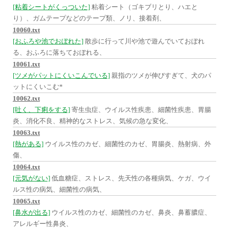
[粘着シートがくっついた]
粘着シート（ゴキブリとり、ハエと
り）、ガムテープなどのテープ類、ノリ、接着剤、
10060.txt
[おふろや池でおぼれた]
散歩に行って川や池で遊んでいておぼれ
る、おふろに落ちておぼれる、
10061.txt
[ツメがパットにくいこんでいる]
親指のツメが伸びすぎて、犬のパ
ットにくいこむ*
10062.txt
[吐く、下痢をする]
寄生虫症、ウイルス性疾患、細菌性疾患、胃腸
炎、消化不良、精神的なストレス、気候の急な変化、
10063.txt
[熱がある]
ウイルス性のカゼ、細菌性のカゼ、胃腸炎、熱射病、外
傷、
10064.txt
[元気がない]
低血糖症、ストレス、先天性の各種病気、ケガ、ウイ
ルス性の病気、細菌性の病気、
10065.txt
[鼻水が出る]
ウイルス性のカゼ、細菌性のカゼ、鼻炎、鼻蓄膿症、
アレルギー性鼻炎、