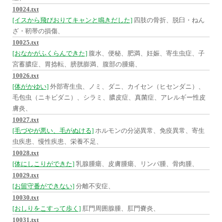
10024.txt
[イスから飛びおりてキャンと鳴きだした]
四肢の骨折、脱臼・ねん
ざ・靭帯の損傷、
10025.txt
[おなかがふくらんできた]
腹水、便秘、肥満、妊娠、寄生虫症、子
宮蓄膿症、胃捻転、膀胱膨満、腹部の腫瘍、
10026.txt
[体がかゆい]
外部寄生虫、ノミ、ダニ、カイセン（ヒセンダニ）、
毛包虫（ニキビダニ）、シラミ、膿皮症、真菌症、アレルギー性皮
膚炎、
10027.txt
[毛づやが悪い、毛がぬける]
ホルモンの分泌異常、免疫異常、寄生
虫疾患、慢性疾患、栄養不足、
10028.txt
[体にしこりができた]
乳腺腫瘍、皮膚腫瘍、リンパ腫、骨肉腫、
10029.txt
[お留守番ができない]
分離不安症、
10030.txt
[おしりをこすって歩く]
肛門周囲腺腫、肛門嚢炎、
10031.txt