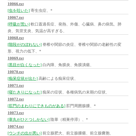
10066.txt
[虫を吐いた]
寄生虫症、*
10067.txt
[呼吸が荒い]
軟口蓋過長症、発熱、外傷、心臓病、鼻の病気、肺
炎、気管支炎、気温が高すぎる、
10068.txt
[階段がのぼれない]
脊椎や関節の炎症、脊椎や関節の老齢性の変
形、視力の低下、*
10069.txt
[黒目が白くなった]
白内障、角膜炎、角膜潰瘍、
10070.txt
[痴呆症状が出た]
高齢による痴呆症状、
10071.txt
[寝たきりになった]
痴呆の症状、各種病気の末期の症状、
10072.txt
[肛門のまわりにできものがある]
肛門周囲腺腫、*
10073.txt
[睾丸がひとつしかない]
陰睾（精巣停滞）、*
10074.txt
[ウンチの出が悪い]
前立腺肥大、前立腺腫瘍、前立腺嚢胞、