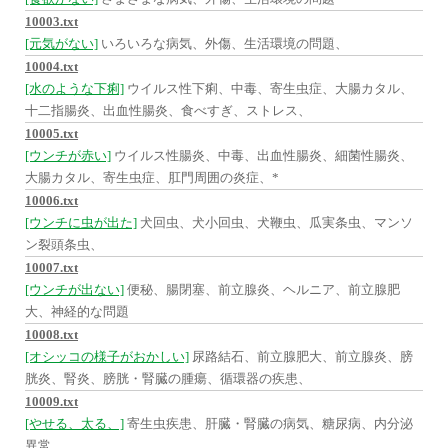
10003.txt
[元気がない]
いろいろな病気、外傷、生活環境の問題、
10004.txt
[水のような下痢]
ウイルス性下痢、中毒、寄生虫症、大腸カタル、
十二指腸炎、出血性腸炎、食べすぎ、ストレス、
10005.txt
[ウンチが赤い]
ウイルス性腸炎、中毒、出血性腸炎、細菌性腸炎、
大腸カタル、寄生虫症、肛門周囲の炎症、*
10006.txt
[ウンチに虫が出た]
犬回虫、犬小回虫、犬鞭虫、瓜実条虫、マンソ
ン裂頭条虫、
10007.txt
[ウンチが出ない]
便秘、腸閉塞、前立腺炎、ヘルニア、前立腺肥
大、神経的な問題
10008.txt
[オシッコの様子がおかしい]
尿路結石、前立腺肥大、前立腺炎、膀
胱炎、腎炎、膀胱・腎臓の腫瘍、循環器の疾患、
10009.txt
[やせる、太る、]
寄生虫疾患、肝臓・腎臓の病気、糖尿病、内分泌
異常、