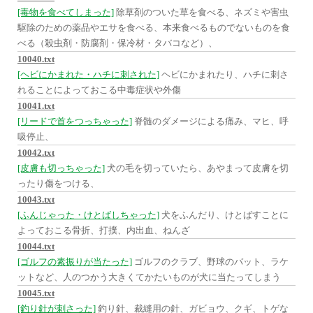
[毒物を食べてしまった]
除草剤のついた草を食べる、ネズミや害虫
駆除のための薬品やエサを食べる、本来食べるものでないものを食
べる（殺虫剤・防腐剤・保冷材・タバコなど）、
10040.txt
[ヘビにかまれた・ハチに刺された]
ヘビにかまれたり、ハチに刺さ
れることによっておこる中毒症状や外傷
10041.txt
[リードで首をつっちゃった]
脊髄のダメージによる痛み、マヒ、呼
吸停止、
10042.txt
[皮膚も切っちゃった]
犬の毛を切っていたら、あやまって皮膚を切
ったり傷をつける、
10043.txt
[ふんじゃった・けとばしちゃった]
犬をふんだり、けとばすことに
よっておこる骨折、打撲、内出血、ねんざ
10044.txt
[ゴルフの素振りが当たった]
ゴルフのクラブ、野球のバット、ラケ
ットなど、人のつかう大きくてかたいものが犬に当たってしまう
10045.txt
[釣り針が刺さった]
釣り針、裁縫用の針、ガビョウ、クギ、トゲな