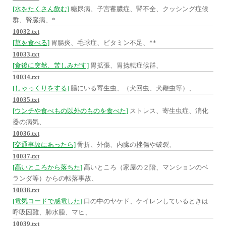
[水をたくさん飲む]
糖尿病、子宮蓄膿症、腎不全、クッシング症候
群、腎臓病、*
10032.txt
[草を食べる]
胃腸炎、毛球症、ビタミン不足、**
10033.txt
[食後に突然、苦しみだす]
胃拡張、胃捻転症候群、
10034.txt
[しゃっくりをする]
腸にいる寄生虫、（犬回虫、犬鞭虫等）、
10035.txt
[ウンチや食べもの以外のものを食べた]
ストレス、寄生虫症、消化
器の病気、
10036.txt
[交通事故にあったら]
骨折、外傷、内臓の挫傷や破裂、
10037.txt
[高いところから落ちた]
高いところ（家屋の２階、マンションのベ
ランダ等）からの転落事故、
10038.txt
[電気コードで感電した]
口の中のヤケド、ケイレンしているときは
呼吸困難、肺水腫、マヒ、
10039.txt