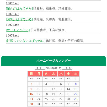
10075.txt
[睾丸がはれてきた]
陰嚢炎、精巣炎、精巣腫瘍、
10076.txt
[お乳がはれている]
偽妊娠、乳腺炎、乳腺腫瘍、
10077.txt
[オリモノが出る]
子宮蓄膿症、子宮粘液症、
10078.txt
[妊娠していないはずなのに]
偽妊娠、卵巣や子宮の病気、
ホームページカレンダー
＜＜－
2026年08月
－＞＞
日
月
火
水
木
金
土
**
**
**
**
**
**
1
2
3
4
5
6
7
8
9
10
11
12
13
14
15
16
17
18
19
20
21
22
23
24
25
26
27
28
29
30
31
**
**
**
**
**