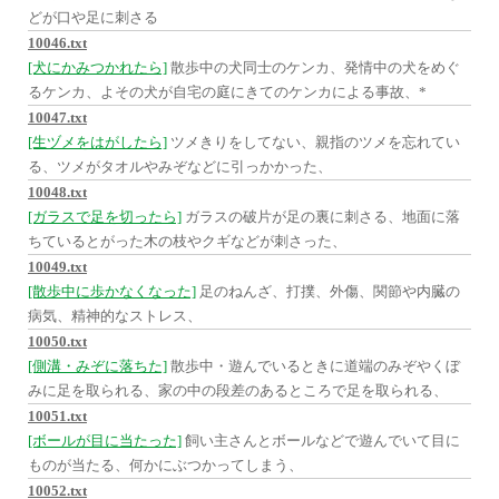
どが口や足に刺さる
10046.txt
[犬にかみつかれたら]
散歩中の犬同士のケンカ、発情中の犬をめぐ
るケンカ、よその犬が自宅の庭にきてのケンカによる事故、*
10047.txt
[生ヅメをはがしたら]
ツメきりをしてない、親指のツメを忘れてい
る、ツメがタオルやみぞなどに引っかかった、
10048.txt
[ガラスで足を切ったら]
ガラスの破片が足の裏に刺さる、地面に落
ちているとがった木の枝やクギなどが刺さった、
10049.txt
[散歩中に歩かなくなった]
足のねんざ、打撲、外傷、関節や内臓の
病気、精神的なストレス、
10050.txt
[側溝・みぞに落ちた]
散歩中・遊んでいるときに道端のみぞやくぼ
みに足を取られる、家の中の段差のあるところで足を取られる、
10051.txt
[ボールが目に当たった]
飼い主さんとボールなどで遊んでいて目に
ものが当たる、何かにぶつかってしまう、
10052.txt