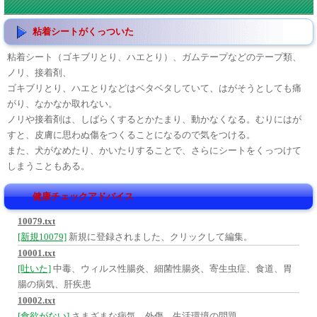
粘着シートがくっついた
粘着シート（ゴキブリとり、ハエとり）、ガムテープなどのテープ類、
ノリ、接着剤、
ゴキブリとり、ハエとりなどはベタベタしていて、はがそうとしても痛
がり、なかなか取れない。
ノリや接着剤は、しばらくするとかたまり、動かなくなる。むりにはが
すと、皮膚に思わぬ傷をつくることになるので気をつける。
また、犬がなめたり、かいたりすることで、さらにシートをくっつけて
しまうこともある。
健康チェックアドバイス
10079.txt
[新規10079]
新規に登録されました、クリックして編集。
10001.txt
[吐いた]
中毒、ウィルス性腸炎、細菌性腸炎、寄生虫症、食道、胃
腸の病気、肝疾患
10002.txt
[食欲がない]
さまざまな病気、外傷、生活環境の問題