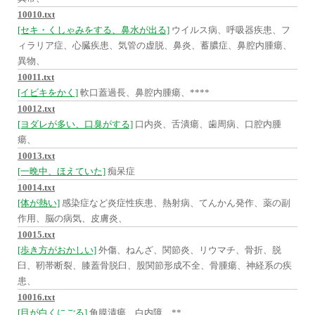
10010.txt
[セキ・くしゃみをする、鼻水が出る]
ウイルス病、呼吸器疾患、フ
ィラリア症、心臓疾患、気管の虚脱、鼻炎、蓄膿症、鼻腔内腫瘍、
異物、
10011.txt
[イビキをかく]
軟口蓋過長、鼻腔内腫瘍、****
10012.txt
[ヨダレが多い、口臭がする]
口内炎、舌潰瘍、歯周病、口腔内腫
瘍、
10013.txt
[一晩中、ほえていた]
痴呆症
10014.txt
[体が熱い]
感染症など炎症性疾患、熱射病、てんかん発作、薬の副
作用、脳の病気、皮膚炎、
10015.txt
[歩き方がおかしい]
外傷、ねんざ、関節炎、リウマチ、骨折、脱
臼、靭帯断裂、膝蓋骨脱臼、股関節形成不全、骨腫瘍、神経系の疾
患、
10016.txt
[目が白くにごる]
角膜潰瘍、白内障、**