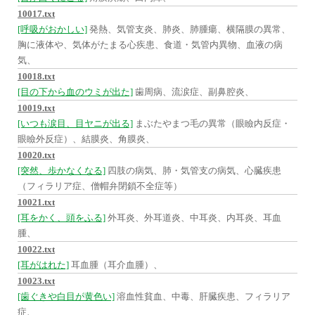
10017.txt
[呼吸がおかしい]
発熱、気管支炎、肺炎、肺腫瘍、横隔膜の異常、
胸に液体や、気体がたまる心疾患、食道・気管内異物、血液の病
気、
10018.txt
[目の下から血のウミが出た]
歯周病、流涙症、副鼻腔炎、
10019.txt
[いつも涙目、目ヤニが出る]
まぶたやまつ毛の異常（眼瞼内反症・
眼瞼外反症）、結膜炎、角膜炎、
10020.txt
[突然、歩かなくなる]
四肢の病気、肺・気管支の病気、心臓疾患
（フィラリア症、僧帽弁閉鎖不全症等）
10021.txt
[耳をかく、頭をふる]
外耳炎、外耳道炎、中耳炎、内耳炎、耳血
腫、
10022.txt
[耳がはれた]
耳血腫（耳介血腫）、
10023.txt
[歯ぐきや白目が黄色い]
溶血性貧血、中毒、肝臓疾患、フィラリア
症、