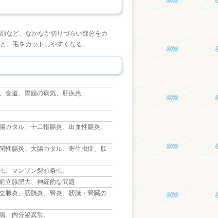
顔など、なかなか切りづらい部分をカ
と、毛をカットしやすくなる。
。
、食道、胃腸の病気、肝疾患
腸カタル、十二指腸炎、出血性腸炎、
菌性腸炎、大腸カタル、寄生虫症、肛
虫、マンソン裂頭条虫、
前立腺肥大、神経的な問題
立腺炎、膀胱炎、腎炎、膀胱・腎臓の
病、内分泌異常、