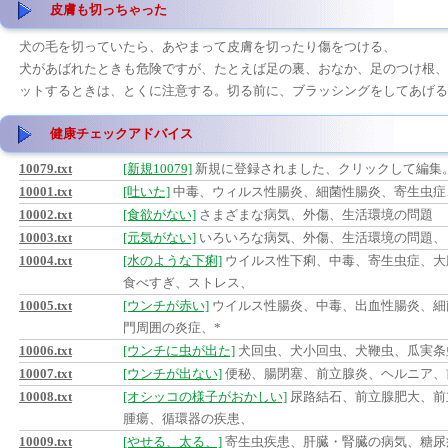
皮膚も切っちゃった
犬の毛を切っていたら、あやまって皮膚を切ったり傷をつける、
犬があばれたときも危険ですが、たとえば足の裏、おなか、足のつけ根、
ットするときは、とくに注意する。切る前に、ブラッシングをしてあげる
健康チェックアドバイス
10079.txt
[新規10079]
新規に登録されました、クリックして編集
10001.txt
[吐いた]
中毒、ウィルス性腸炎、細菌性腸炎、寄生虫症
10002.txt
[食欲がない]
さまざまな病気、外傷、生活環境の問題
10003.txt
[元気がない]
いろいろな病気、外傷、生活環境の問題、
10004.txt
[水のような下痢]
ウイルス性下痢、中毒、寄生虫症、大
食べすぎ、ストレス、
10005.txt
[ウンチが赤い]
ウイルス性腸炎、中毒、出血性腸炎、細
門周囲の炎症、*
10006.txt
[ウンチに虫が出た]
犬回虫、犬小回虫、犬鞭虫、瓜実条
10007.txt
[ウンチが出ない]
便秘、腸閉塞、前立腺炎、ヘルニア、
10008.txt
[オシッコの様子がおかしい]
尿路結石、前立腺肥大、前
腫瘍、循環器の疾患、
10009.txt
[やせる、太る、]
寄生虫疾患、肝臓・腎臓の病気、糖尿