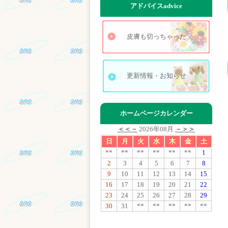
アドバイス
advice
皮膚も切っちゃった
更新情報・お知らせ
ホームページカレンダー
＜＜－
2026年08月
－＞＞
日
月
火
水
木
金
土
**
**
**
**
**
**
1
2
3
4
5
6
7
8
9
10
11
12
13
14
15
16
17
18
19
20
21
22
23
24
25
26
27
28
29
30
31
**
**
**
**
**