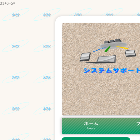
31+6+5=
ホーム
home