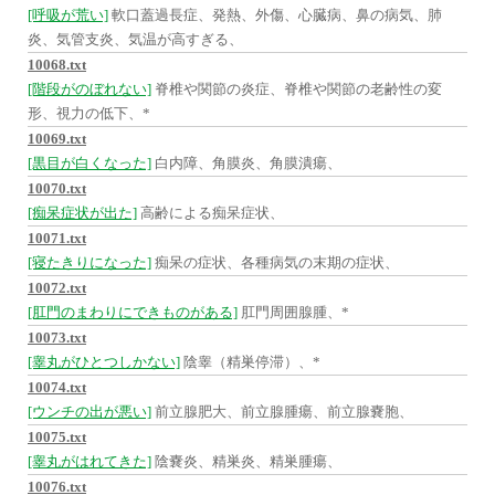
[呼吸が荒い]
軟口蓋過長症、発熱、外傷、心臓病、鼻の病気、肺
炎、気管支炎、気温が高すぎる、
10068.txt
[階段がのぼれない]
脊椎や関節の炎症、脊椎や関節の老齢性の変
形、視力の低下、*
10069.txt
[黒目が白くなった]
白内障、角膜炎、角膜潰瘍、
10070.txt
[痴呆症状が出た]
高齢による痴呆症状、
10071.txt
[寝たきりになった]
痴呆の症状、各種病気の末期の症状、
10072.txt
[肛門のまわりにできものがある]
肛門周囲腺腫、*
10073.txt
[睾丸がひとつしかない]
陰睾（精巣停滞）、*
10074.txt
[ウンチの出が悪い]
前立腺肥大、前立腺腫瘍、前立腺嚢胞、
10075.txt
[睾丸がはれてきた]
陰嚢炎、精巣炎、精巣腫瘍、
10076.txt