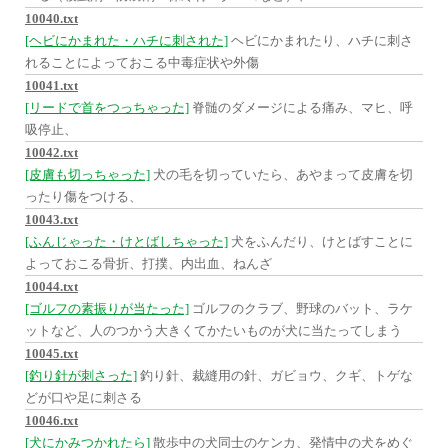
10040.txt
[ヘビにかまれた・ハチに刺された]
ヘビにかまれたり、ハチに刺さ
れることによっておこる中毒症状や外傷
10041.txt
[リードで首をつっちゃった]
脊髄のダメージによる痛み、マヒ、呼
吸停止、
10042.txt
[皮膚も切っちゃった]
犬の毛を切っていたら、あやまって皮膚を切
ったり傷をつける、
10043.txt
[ふんじゃった・けとばしちゃった]
犬をふんだり、けとばすことに
よっておこる骨折、打撲、内出血、ねんざ
10044.txt
[ゴルフの素振りが当たった]
ゴルフのクラブ、野球のバット、ラケ
ットなど、人のつかう大きくてかたいものが犬に当たってしまう
10045.txt
[釣り針が刺さった]
釣り針、裁縫用の針、ガビョウ、クギ、トゲな
どが口や足に刺さる
10046.txt
[犬にかみつかれたら]
散歩中の犬同士のケンカ、発情中の犬をめぐ