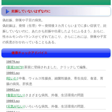
妊娠していないはずなのに
偽妊娠、卵巣や子宮の病気、
偽妊娠は、発情（生理）中～発情後３カ月くらいまでに多い症状で、妊
娠していないのに、あたかも妊娠や出産したようにふるまう。おもに、
性ホルモンのバランスがくずれておこり、さらにこれには、卵巣や子宮
の疾患がかかわっていることもある。
健康チェックアドバイス
10079.txt
[新規10079]
新規に登録されました、クリックして編集。
10001.txt
[吐いた]
中毒、ウィルス性腸炎、細菌性腸炎、寄生虫症、食道、胃
腸の病気、肝疾患
10002.txt
[食欲がない]
さまざまな病気、外傷、生活環境の問題
10003.txt
[元気がない]
いろいろな病気、外傷、生活環境の問題、