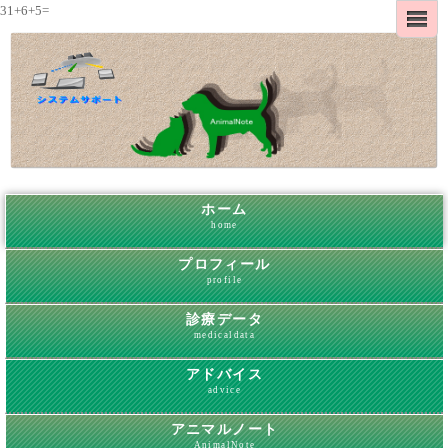
31+6+5=
ホーム
home
プロフィール
profile
診療データ
medicaldata
アドバイス
advice
アニマルノート
AnimalNote