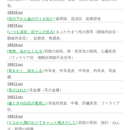
気、
10018.txt
[目の下から血のウミが出た]
歯周病、流涙症、副鼻腔炎、
10019.txt
[いつも涙目、目ヤニが出る]
まぶたやまつ毛の異常（眼瞼内反症・
眼瞼外反症）、結膜炎、角膜炎、
10020.txt
[突然、歩かなくなる]
四肢の病気、肺・気管支の病気、心臓疾患
（フィラリア症、僧帽弁閉鎖不全症等）
10021.txt
[耳をかく、頭をふる]
外耳炎、外耳道炎、中耳炎、内耳炎、耳血
腫、
10022.txt
[耳がはれた]
耳血腫（耳介血腫）、
10023.txt
[歯ぐきや白目が黄色い]
溶血性貧血、中毒、肝臓疾患、フィラリア
症、
10024.txt
[イスから飛びおりてキャンと鳴きだした]
四肢の骨折、脱臼・ねん
ざ・靭帯の損傷、