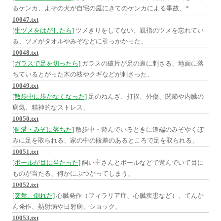
るケンカ、よその犬が自宅の庭にきてのケンカによる事故、*
10047.txt
[生ヅメをはがしたら]
ツメきりをしてない、親指のツメを忘れてい
る、ツメがタオルやみぞなどに引っかかった、
10048.txt
[ガラスで足を切ったら]
ガラスの破片が足の裏に刺さる、地面に落
ちているとがった木の枝やクギなどが刺さった、
10049.txt
[散歩中に歩かなくなった]
足のねんざ、打撲、外傷、関節や内臓の
病気、精神的なストレス、
10050.txt
[側溝・みぞに落ちた]
散歩中・遊んでいるときに道端のみぞやくぼ
みに足を取られる、家の中の段差のあるところで足を取られる、
10051.txt
[ボールが目に当たった]
飼い主さんとボールなどで遊んでいて目に
ものが当たる、何かにぶつかってしまう、
10052.txt
[突然、倒れた]
心臓発作（フィラリア症、心臓疾患など）、てんか
ん発作、熱射病や日射病、ショック、
10053.txt