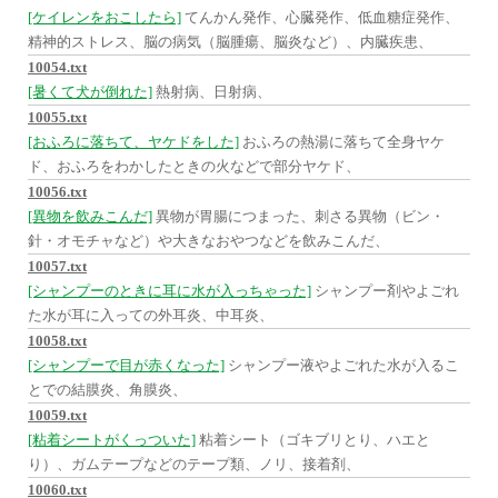
[ケイレンをおこしたら]
てんかん発作、心臓発作、低血糖症発作、
精神的ストレス、脳の病気（脳腫瘍、脳炎など）、内臓疾患、
10054.txt
[暑くて犬が倒れた]
熱射病、日射病、
10055.txt
[おふろに落ちて、ヤケドをした]
おふろの熱湯に落ちて全身ヤケ
ド、おふろをわかしたときの火などで部分ヤケド、
10056.txt
[異物を飲みこんだ]
異物が胃腸につまった、刺さる異物（ビン・
針・オモチャなど）や大きなおやつなどを飲みこんだ、
10057.txt
[シャンプーのときに耳に水が入っちゃった]
シャンプー剤やよごれ
た水が耳に入っての外耳炎、中耳炎、
10058.txt
[シャンプーで目が赤くなった]
シャンプー液やよごれた水が入るこ
とでの結膜炎、角膜炎、
10059.txt
[粘着シートがくっついた]
粘着シート（ゴキブリとり、ハエと
り）、ガムテープなどのテープ類、ノリ、接着剤、
10060.txt