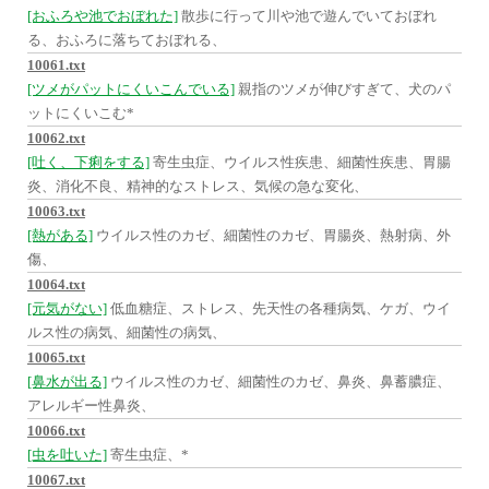
[おふろや池でおぼれた]
散歩に行って川や池で遊んでいておぼれ
る、おふろに落ちておぼれる、
10061.txt
[ツメがパットにくいこんでいる]
親指のツメが伸びすぎて、犬のパ
ットにくいこむ*
10062.txt
[吐く、下痢をする]
寄生虫症、ウイルス性疾患、細菌性疾患、胃腸
炎、消化不良、精神的なストレス、気候の急な変化、
10063.txt
[熱がある]
ウイルス性のカゼ、細菌性のカゼ、胃腸炎、熱射病、外
傷、
10064.txt
[元気がない]
低血糖症、ストレス、先天性の各種病気、ケガ、ウイ
ルス性の病気、細菌性の病気、
10065.txt
[鼻水が出る]
ウイルス性のカゼ、細菌性のカゼ、鼻炎、鼻蓄膿症、
アレルギー性鼻炎、
10066.txt
[虫を吐いた]
寄生虫症、*
10067.txt