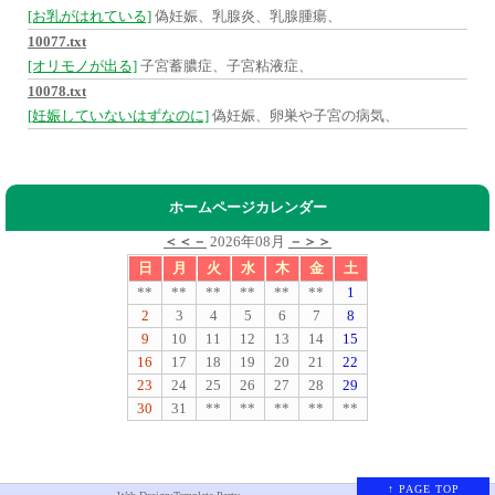
[お乳がはれている]
偽妊娠、乳腺炎、乳腺腫瘍、
10077.txt
[オリモノが出る]
子宮蓄膿症、子宮粘液症、
10078.txt
[妊娠していないはずなのに]
偽妊娠、卵巣や子宮の病気、
ホームページカレンダー
＜＜－
2026年08月
－＞＞
日
月
火
水
木
金
土
**
**
**
**
**
**
1
2
3
4
5
6
7
8
9
10
11
12
13
14
15
16
17
18
19
20
21
22
23
24
25
26
27
28
29
30
31
**
**
**
**
**
↑ PAGE TOP