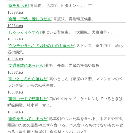
[草を食べる]
胃腸炎、毛球症、ビタミン不足、**
10033.txt
[食後に突然、苦しみだす]
胃拡張、胃捻転症候群、
10034.txt
[しゃっくりをする]
腸にいる寄生虫、（犬回虫、犬鞭虫等）、
10035.txt
[ウンチや食べもの以外のものを食べた]
ストレス、寄生虫症、消化
器の病気、
10036.txt
[交通事故にあったら]
骨折、外傷、内臓の挫傷や破裂、
10037.txt
[高いところから落ちた]
高いところ（家屋の２階、マンションのベ
ランダ等）からの転落事故、
10038.txt
[電気コードで感電した]
口の中のヤケド、ケイレンしているときは
呼吸困難、肺水腫、マヒ、
10039.txt
[毒物を食べてしまった]
除草剤のついた草を食べる、ネズミや害虫
駆除のための薬品やエサを食べる、本来食べるものでないものを食
べる（殺虫剤・防腐剤・保冷材・タバコなど）、