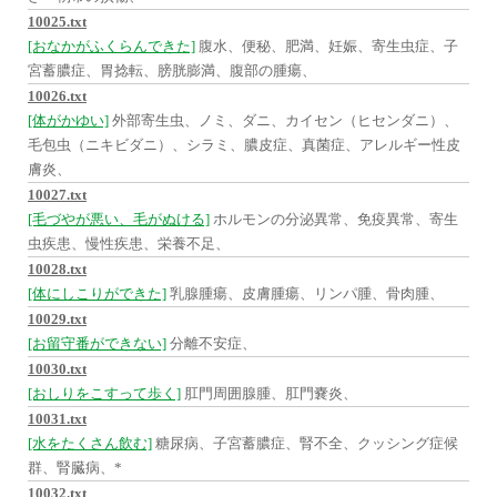
10025.txt
[おなかがふくらんできた]
腹水、便秘、肥満、妊娠、寄生虫症、子
宮蓄膿症、胃捻転、膀胱膨満、腹部の腫瘍、
10026.txt
[体がかゆい]
外部寄生虫、ノミ、ダニ、カイセン（ヒセンダニ）、
毛包虫（ニキビダニ）、シラミ、膿皮症、真菌症、アレルギー性皮
膚炎、
10027.txt
[毛づやが悪い、毛がぬける]
ホルモンの分泌異常、免疫異常、寄生
虫疾患、慢性疾患、栄養不足、
10028.txt
[体にしこりができた]
乳腺腫瘍、皮膚腫瘍、リンパ腫、骨肉腫、
10029.txt
[お留守番ができない]
分離不安症、
10030.txt
[おしりをこすって歩く]
肛門周囲腺腫、肛門嚢炎、
10031.txt
[水をたくさん飲む]
糖尿病、子宮蓄膿症、腎不全、クッシング症候
群、腎臓病、*
10032.txt