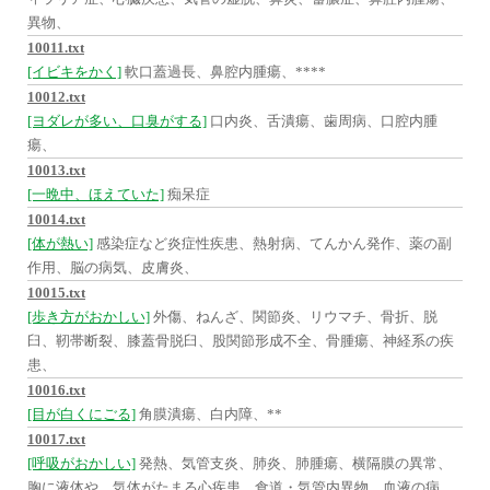
異物、
10011.txt
[イビキをかく]
軟口蓋過長、鼻腔内腫瘍、****
10012.txt
[ヨダレが多い、口臭がする]
口内炎、舌潰瘍、歯周病、口腔内腫
瘍、
10013.txt
[一晩中、ほえていた]
痴呆症
10014.txt
[体が熱い]
感染症など炎症性疾患、熱射病、てんかん発作、薬の副
作用、脳の病気、皮膚炎、
10015.txt
[歩き方がおかしい]
外傷、ねんざ、関節炎、リウマチ、骨折、脱
臼、靭帯断裂、膝蓋骨脱臼、股関節形成不全、骨腫瘍、神経系の疾
患、
10016.txt
[目が白くにごる]
角膜潰瘍、白内障、**
10017.txt
[呼吸がおかしい]
発熱、気管支炎、肺炎、肺腫瘍、横隔膜の異常、
胸に液体や、気体がたまる心疾患、食道・気管内異物、血液の病