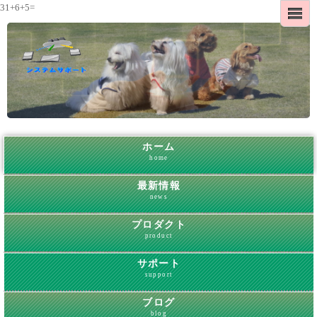
31+6+5=
ホーム
home
最新情報
news
プロダクト
product
サポート
support
ブログ
blog