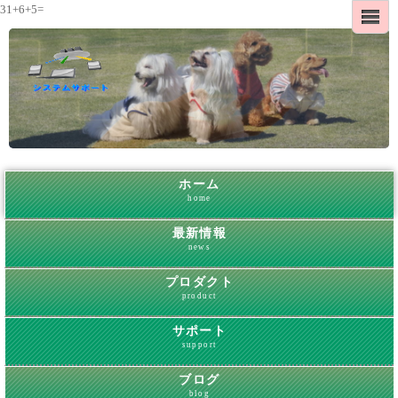
31+6+5=
ホーム
home
最新情報
news
プロダクト
product
サポート
support
ブログ
blog