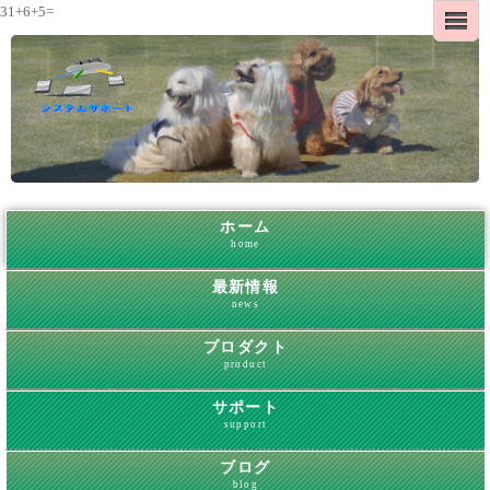
31+6+5=
ホーム
home
最新情報
news
プロダクト
product
サポート
support
ブログ
blog