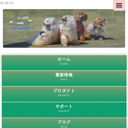
31+6+5=
ホーム
home
最新情報
news
プロダクト
product
サポート
support
ブログ
blog