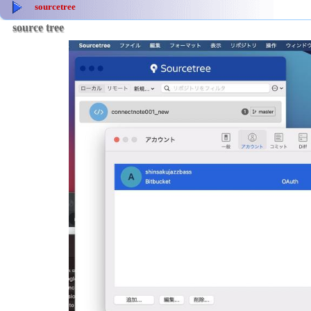
sourcetree
source tree