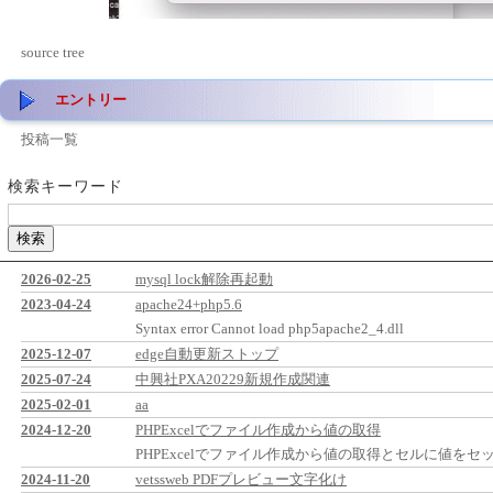
source tree
エントリー
投稿一覧
検索キーワード
2026-02-25
mysql lock解除再起動
2023-04-24
apache24+php5.6
Syntax error Cannot load php5apache2_4.dll
2025-12-07
edge自動更新ストップ
2025-07-24
中興社PXA20229新規作成関連
2025-02-01
aa
2024-12-20
PHPExcelでファイル作成から値の取得
PHPExcelでファイル作成から値の取得とセルに値をセ
2024-11-20
vetssweb PDFプレビュー文字化け