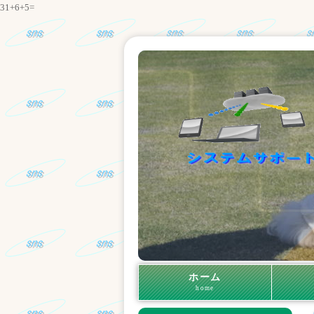
31+6+5=
ホーム
home