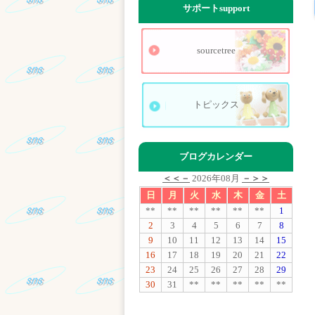
サポート
support
sourcetree
トピックス
ブログカレンダー
＜＜－
2026年08月
－＞＞
日
月
火
水
木
金
土
**
**
**
**
**
**
1
2
3
4
5
6
7
8
9
10
11
12
13
14
15
16
17
18
19
20
21
22
23
24
25
26
27
28
29
30
31
**
**
**
**
**