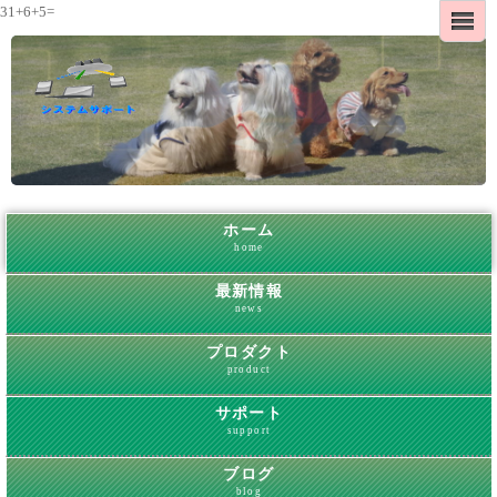
31+6+5=
ホーム
home
最新情報
news
プロダクト
product
サポート
support
ブログ
blog