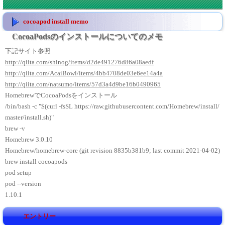
cocoapod install memo
CocoaPodsのインストールについてのメモ
下記サイト参照
http://qiita.com/shinog/items/d2de491276d86a08aedf
http://qiita.com/AcaiBowl/items/4bb4708de03e6ee14a4a
http://qiita.com/natsumo/items/57d3a4d9be16b0490965
HomebrewでCocoaPodsをインストール
/bin/bash -c "$(curl -fsSL https://raw.githubusercontent.com/Homebrew/install/
master/install.sh)"
brew -v
Homebrew 3.0.10
Homebrew/homebrew-core (git revision 8835b381b9; last commit 2021-04-02)
brew install cocoapods
pod setup
pod --version
1.10.1
エントリー