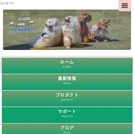
31+6+5=
ホーム
home
最新情報
news
プロダクト
product
サポート
support
ブログ
blog