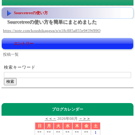
Sourcetreeの使い方
Sourcetreeの使い方を簡単にまとめました
https://note.com/koushikagawa/n/n18c885a855e9#3W89O
エントリー
投稿一覧
検索キーワード
ブログカレンダー
＜＜－
2026年08月
－＞＞
日
月
火
水
木
金
土
**
**
**
**
**
**
1